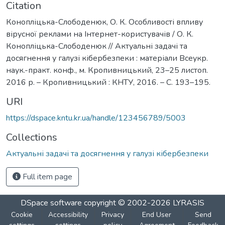
Citation
Конопліцька-Слободенюк, О. К. Особливості впливу
вірусної реклами на Інтернет-користувачів / О. К.
Конопліцька-Слободенюк // Актуальні задачі та
досягнення у галузі кібербезпеки : матеріали Всеукр.
наук.-практ. конф., м. Кропивницький, 23–25 листоп.
2016 р. – Кропивницький : КНТУ, 2016. – С. 193–195.
URI
https://dspace.kntu.kr.ua/handle/123456789/5003
Collections
Актуальні задачі та досягнення у галузі кібербезпеки
Full item page
DSpace software
copyright © 2002-2026
LYRASIS
Cookie
Accessibility
Privacy
End User
Send