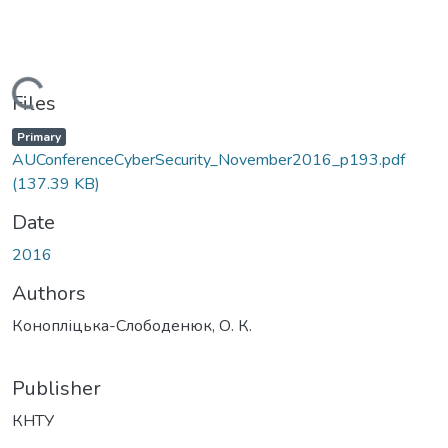
Loading...
Files
Primary
AUConferenceCyberSecurity_November2016_p193.pdf
(137.39 KB)
Date
2016
Authors
Конопліцька-Слободенюк, О. К.
Publisher
КНТУ