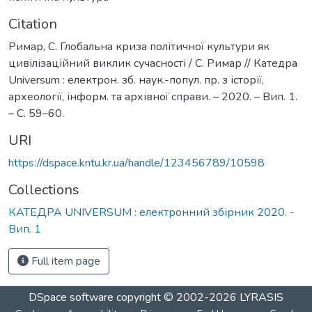
Citation
Римар, С. Глобальна криза політичної культури як
цивілізаційний виклик сучасності / С. Римар // Катедра
Universum : електрон. зб. наук.-попул. пр. з історії,
археології, інформ. та архівної справи. – 2020. – Вип. 1.
– С. 59–60.
URI
https://dspace.kntu.kr.ua/handle/123456789/10598
Collections
КАТЕДРА UNIVERSUM : електронний збірник 2020. -
Вип. 1
Full item page
DSpace software
copyright © 2002-2026
LYRASIS