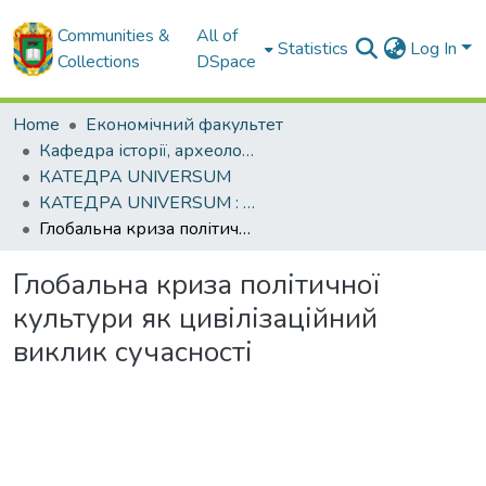
Communities &
All of
Statistics
Log In
Collections
DSpace
Home
Економічний факультет
Кафедра історії, археології, інформаційної та архівної справи
КАТЕДРА UNIVERSUM
КАТЕДРА UNIVERSUM : електронний збірник 2020. - Вип. 1
Глобальна криза політичної культури як цивілізаційний виклик сучасності
Глобальна криза політичної
культури як цивілізаційний
виклик сучасності