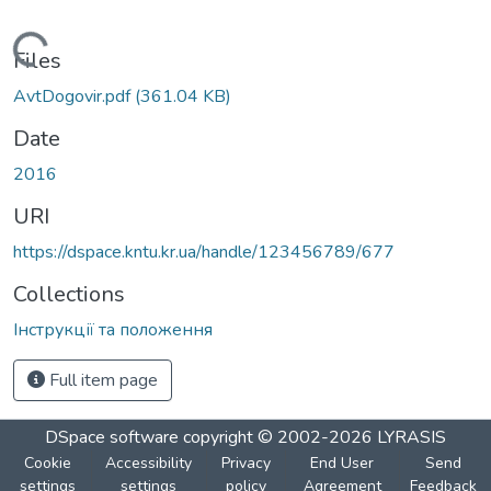
Loading...
Files
AvtDogovir.pdf
(361.04 KB)
Date
2016
URI
https://dspace.kntu.kr.ua/handle/123456789/677
Collections
Інструкції та положення
Full item page
DSpace software
copyright © 2002-2026
LYRASIS
Cookie
Accessibility
Privacy
End User
Send
settings
settings
policy
Agreement
Feedback