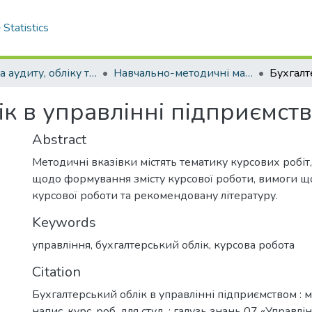
Statistics
Кафедра аудиту, обліку та оподаткування
Навчально-методичні матеріали кафедри аудиту, обліку та оподаткування
к в управлінні підприємст
Abstract
Методичні вказівки містять тематику курсових робіт
щодо формування змісту курсової роботи, вимоги 
курсової роботи та рекомендовану літературу.
Keywords
управління
,
бухгалтерський облік
,
курсова робота
Citation
Бухгалтерський облік в управлінні підприємством : м
напис. курс. роб. для студ. : галузь знань 07 «Управлі