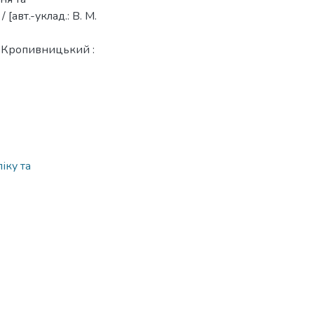
[авт.-уклад.: В. М.
 – Кропивницький :
іку та