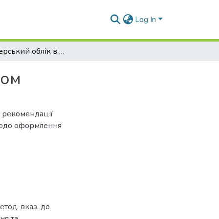
Log In
Бухгалтерський облік в управлінні підприємством
вом
, рекомендації
щодо оформлення
етод. вказ. до
ння та