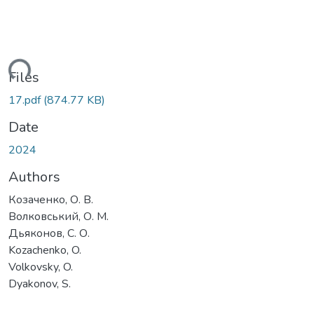
ding...
Files
17.pdf
(874.77 KB)
Date
2024
Authors
Козаченко, О. В.
Волковський, О. М.
Дьяконов, С. О.
Kozachenko, O.
Volkovsky, O.
Dyakonov, S.