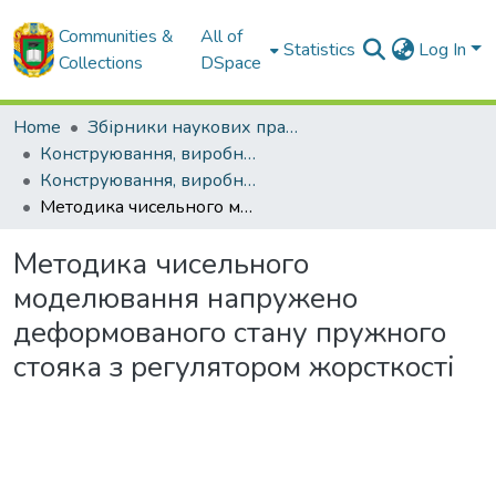
Communities &
All of
Statistics
Log In
Collections
DSpace
Home
Збірники наукових праць ЦНТУ
Конструювання, виробництво та експлуатація сільськогосподарських машин. Загальнодержавний міжвідомчий науково-технічний збірник.
Конструювання, виробництво та експлуатація сільськогосподарських машин. Випуск 54. - 2024
Методика чисельного моделювання напружено деформованого стану пружного стояка з регулятором жорсткості
Методика чисельного
моделювання напружено
деформованого стану пружного
стояка з регулятором жорсткості