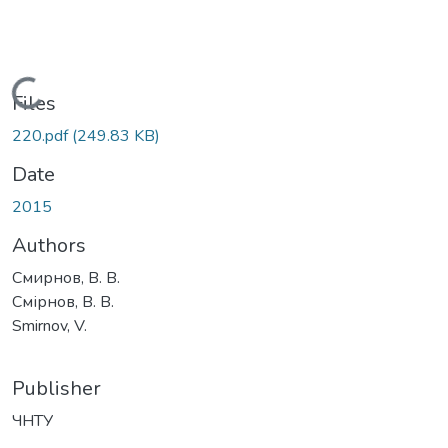
Loading...
Files
220.pdf
(249.83 KB)
Date
2015
Authors
Смирнов, В. В.
Смірнов, В. В.
Smirnov, V.
Publisher
ЧНТУ