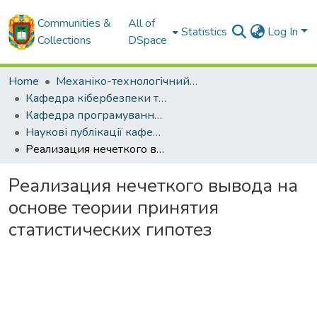
Communities &
All of
Statistics
Log In
Collections
DSpace
Home
Механіко-технологічний факультет
Кафедра кібербезпеки та програмного забезпечення
Кафедра програмування комп'ютерних систем і мереж (до 2021 року)
Наукові публікації кафедри ПКСМ
Реализация нечеткого вывода на основе теории принятия статистических гипотез
Реализация нечеткого вывода на
основе теории принятия
статистических гипотез