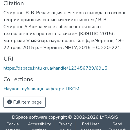
Citation
Смирнов, В. В. Реализация нечеткого вывода на основе
теории принятия статистических гипотез / В. В.
Смирнов // Комплексне забезпечення якості
технологічних процесів та систем (КЗЯТПС-2015) :
матеріали V міжнар. наук.-практ. конф., м.Чернігів, 19–
22 трав. 2015 р. – Чернігів : ЧНТУ, 2015. – С. 220-221.
URI
https://dspace.kntu.kr.ua/handle/123456789/6915
Collections
Наукові публікації кафедри ПКСМ
Full item page
DSpace software
copyright © 2002-2026
LYRASIS
Cookie
Accessibility
Privacy
End User
Send