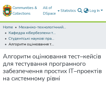
Communities &
All of
Statistics
Log In
Collections
DSpace
Home
Механіко-технологічний факультет
Кафедра кібербезпеки та програмного забезпечення
Студентські наукові праці кафедри КБ та ПЗ
Алгоритм оцінювання тест–кейсів для тестування програмного забезпечення простих ІТ–проектів на системному рівні
Алгоритм оцінювання тест–кейсів
для тестування програмного
забезпечення простих ІТ–проектів
на системному рівні