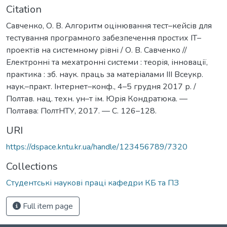
Citation
Савченко, О. В. Алгоритм оцінювання тест–кейсів для
тестування програмного забезпечення простих ІТ–
проектів на системному рівні / О. В. Савченко //
Електронні та мехатронні системи : теорія, інновації,
практика : зб. наук. праць за матеріалами IІI Всеукр.
наук.–практ. Інтернет–конф., 4–5 грудня 2017 р. /
Полтав. нац. техн. ун–т ім. Юрія Кондратюка. —
Полтава: ПолтНТУ, 2017. — С. 126–128.
URI
https://dspace.kntu.kr.ua/handle/123456789/7320
Collections
Студентські наукові праці кафедри КБ та ПЗ
Full item page