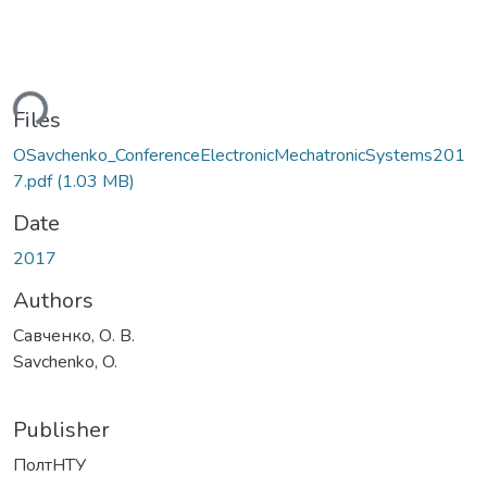
ding...
Files
OSavchenko_ConferenceElectronicMechatronicSystems201
7.pdf
(1.03 MB)
Date
2017
Authors
Савченко, О. В.
Savchenko, O.
Publisher
ПолтНТУ