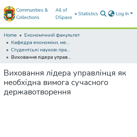
Communities &
All of
Statistics
Log In
Collections
DSpace
Home
Економічний факультет
Кафедра економіки, менеджменту та комерційної діяльності
Студентські наукові праці кафедри ЕМ та КД
Виховання лідера управлінця як необхідна вимога сучасного державотворення
Виховання лідера управлінця як
необхідна вимога сучасного
державотворення