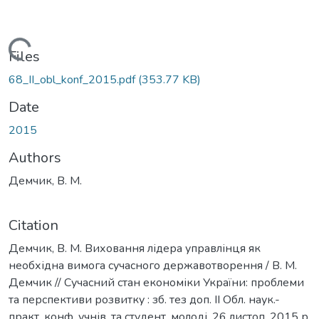
Loading...
Files
68_II_obl_konf_2015.pdf
(353.77 KB)
Date
2015
Authors
Демчик, В. М.
Citation
Демчик, В. М. Виховання лідера управлінця як
необхідна вимога сучасного державотворення / В. М.
Демчик // Сучасний стан економіки України: проблеми
та перспективи розвитку : зб. тез доп. II Обл. наук.-
практ. конф. учнів. та студент. молоді, 26 листоп. 2015 р.