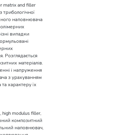
 matrix and filler
о з трибологічної
ьного наповнювача
полімерних
ізні випадки
формульовані
мерних
я. Розглядається
озитних матеріалів.
енні і напруження
ача з урахуванням
 та характеру їх
e
,
high modulus filler
,
рний композитний
льний наповнювач
,