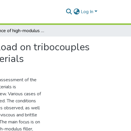
Log In
Influence of high-modulus filler content on critical load on tribocouples made of microheterophase polymer composite materials
 load on tribocouples
rials
e assessment of the
erials is
iew. Various cases of
ed. The conditions
is observed, as well
viscous and brittle
The main focus is on
h-modulus filler,