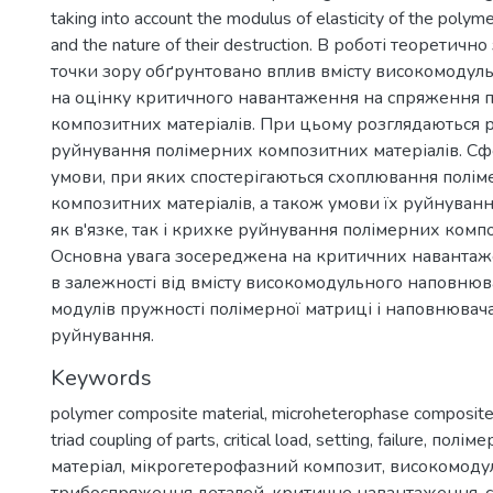
taking into account the modulus of elasticity of the polymer
and the nature of their destruction. В роботі теоретичн
точки зору обґрунтовано вплив вмісту високомодул
на оцінку критичного навантаження на спряження 
композитних матеріалів. При цьому розглядаються р
руйнування полімерних композитних матеріалів. С
умови, при яких спостерігаються схоплювання полі
композитних матеріалів, а також умови їх руйнуванн
як в'язке, так і крихке руйнування полімерних комп
Основна увага зосереджена на критичних навантаж
в залежності від вмісту високомодульного наповнюв
модулів пружності полімерної матриці і наповнювача
руйнування.
Keywords
polymer composite material
,
microheterophase composit
triad coupling of parts
,
critical load
,
setting
,
failure
,
поліме
матеріал
,
мікрогетерофазний композит
,
високомоду