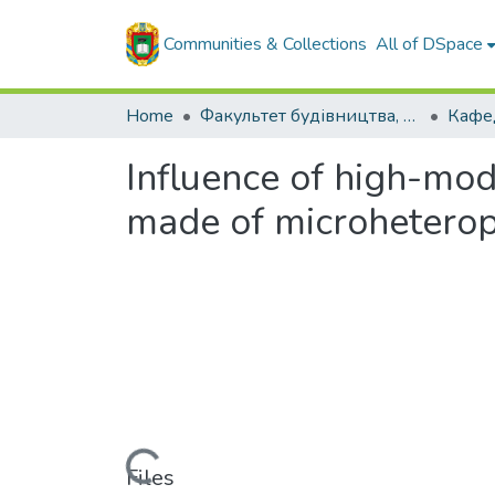
Communities & Collections
All of DSpace
Home
Факультет будівництва, транспорту та енергетики
Influence of high-modu
made of microheterop
Loading...
Files