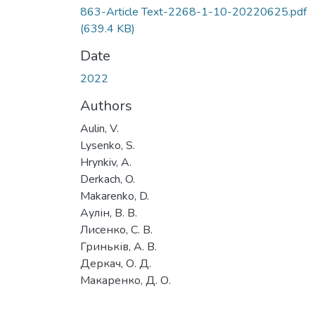
863-Article Text-2268-1-10-20220625.pdf
(639.4 KB)
Date
2022
Authors
Aulin, V.
Lysenko, S.
Hrynkiv, A.
Derkach, O.
Makarenko, D.
Аулін, В. В.
Лисенко, С. В.
Гриньків, А. В.
Деркач, О. Д.
Макаренко, Д. О.