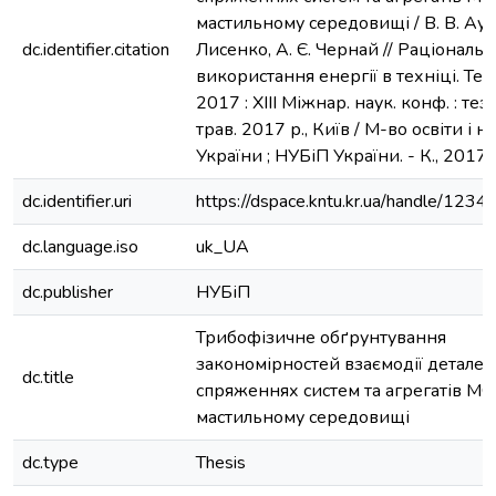
мастильному середовищі / В. В. Аулін
dc.identifier.citation
Лисенко, А. Є. Чернай // Раціональ
використання енергії в техніці. Tec
2017 : ХІІІ Міжнар. наук. конф. : тез.
трав. 2017 р., Київ / М-во освіти і н
України ; НУБіП України. - К., 2017. 
dc.identifier.uri
https://dspace.kntu.kr.ua/handle/12
dc.language.iso
uk_UA
dc.publisher
НУБіП
Трибофізичне обґрунтування
закономірностей взаємодії деталей
dc.title
спряженнях систем та агрегатів МС
мастильному середовищі
dc.type
Thesis