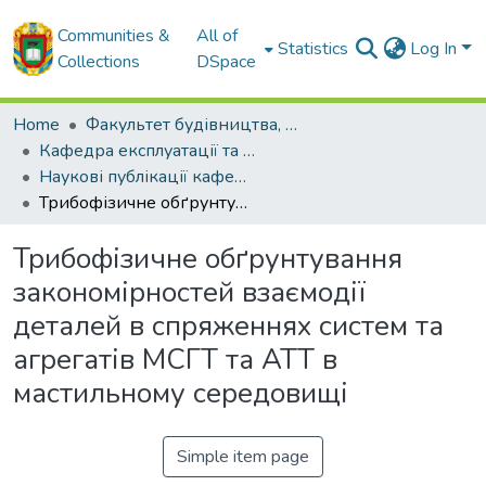
Communities &
All of
Statistics
Log In
Collections
DSpace
Home
Факультет будівництва, транспорту та енергетики
Кафедра експлуатації та ремонту машин
Наукові публікації кафедри ЕРМ
Трибофізичне обґрунтування закономірностей взаємодії деталей в спряженнях систем та агрегатів МСГТ та АТТ в мастильному середовищі
Трибофізичне обґрунтування
закономірностей взаємодії
деталей в спряженнях систем та
агрегатів МСГТ та АТТ в
мастильному середовищі
Simple item page