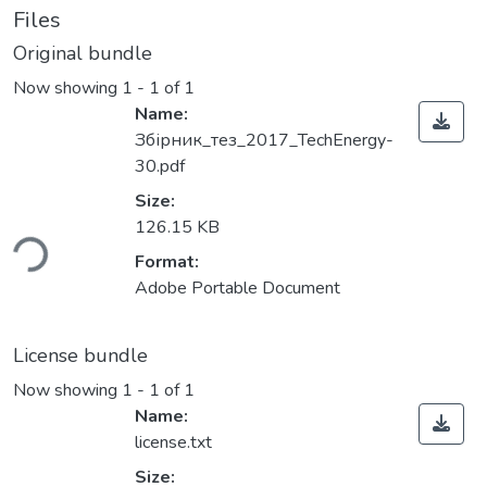
Files
Original bundle
Now showing
1 - 1 of 1
Name:
Збірник_тез_2017_TechEnergy-
30.pdf
Size:
126.15 KB
ding...
Format:
Adobe Portable Document
License bundle
Now showing
1 - 1 of 1
Name:
license.txt
Size: