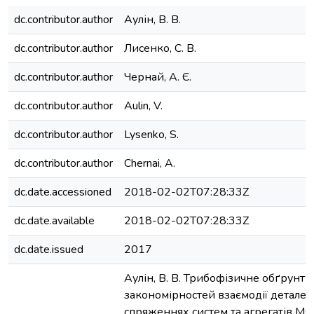
dc.contributor.author
Аулін, В. В.
dc.contributor.author
Лисенко, С. В.
dc.contributor.author
Чернай, А. Є.
dc.contributor.author
Aulin, V.
dc.contributor.author
Lysenko, S.
dc.contributor.author
Chernai, A.
dc.date.accessioned
2018-02-02T07:28:33Z
dc.date.available
2018-02-02T07:28:33Z
dc.date.issued
2017
Аулін, В. В. Трибофізичне обґрунт
закономірностей взаємодії деталей
спряженнях систем та агрегатів МС