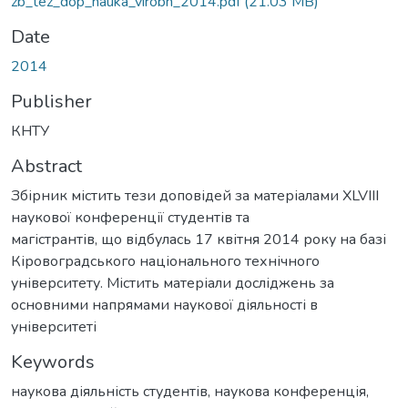
zb_tez_dop_nauka_virobn_2014.pdf
(21.03 MB)
Date
2014
Publisher
КНТУ
Abstract
Збірник містить тези доповідей за матеріалами XLVІІІ
наукової конференції студентів та
магістрантів, що відбулась 17 квітня 2014 року на базі
Кіровоградського національного технічного
університету. Містить матеріали досліджень за
основними напрямами наукової діяльності в
університеті
Keywords
наукова діяльність студентів
,
наукова конференція
,