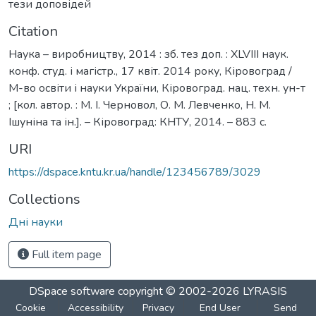
тези доповідей
Citation
Наука – виробництву, 2014 : зб. тез доп. : ХLVІІІ наук.
конф. студ. і магістр., 17 квіт. 2014 року, Кіровоград /
М-во освіти і науки України, Кіровоград. нац. техн. ун-т
; [кол. автор. : М. І. Черновол, О. М. Левченко, Н. М.
Ішуніна та ін.]. – Кіровоград: КНТУ, 2014. – 883 с.
URI
https://dspace.kntu.kr.ua/handle/123456789/3029
Collections
Дні науки
Full item page
DSpace software
copyright © 2002-2026
LYRASIS
Cookie
Accessibility
Privacy
End User
Send