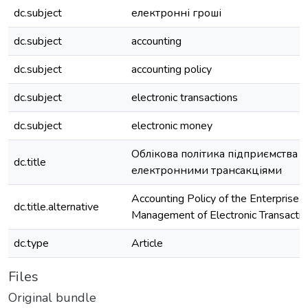
dc.subject
електронні гроші
dc.subject
accounting
dc.subject
accounting policy
dc.subject
electronic transactions
dc.subject
electronic money
Облікова політика підприємства в
dc.title
електронними трансакціями
Accounting Policy of the Enterprise i
dc.title.alternative
Management of Electronic Transacti
dc.type
Article
Files
Original bundle