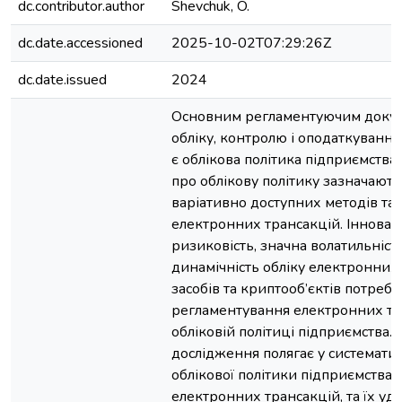
dc.contributor.author
Shevchuk, O.
dc.date.accessioned
2025-10-02T07:29:26Z
dc.date.issued
2024
Основним регламентуючим докум
обліку, контролю і оподаткування
є облікова політика підприємства.
про облікову політику зазначают
варіативно доступних методів та 
електронних трансакцій. Інноваці
ризиковість, значна волатильність
динамічність обліку електронних
засобів та криптооб’єктів потреб
регламентування електронних тр
обліковій політиці підприємства. 
дослідження полягає у системати
облікової політики підприємства, 
електронних трансакцій, та їх уд