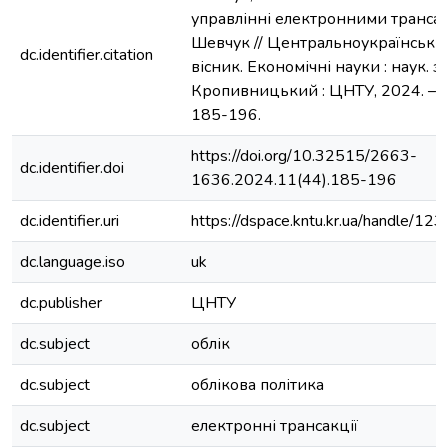
управлінні електронними трансакц
Шевчук // Центральноукраїнськи
dc.identifier.citation
вісник. Економічні науки : наук. зб
Кропивницький : ЦНТУ, 2024. – Ви
185-196.
https://doi.org/10.32515/2663-
dc.identifier.doi
1636.2024.11(44).185-196
dc.identifier.uri
https://dspace.kntu.kr.ua/handle/
dc.language.iso
uk
dc.publisher
ЦНТУ
dc.subject
облік
dc.subject
облікова політика
dc.subject
електронні трансакції