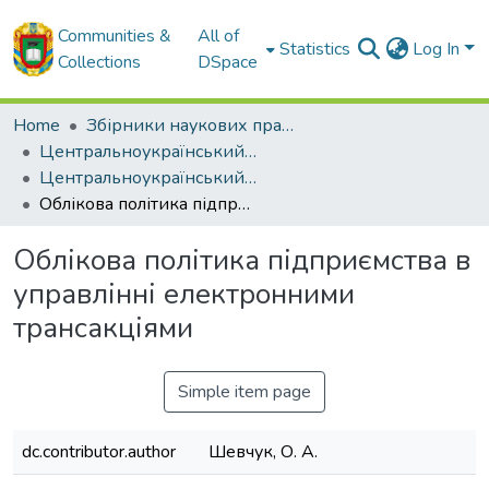
Communities &
All of
Statistics
Log In
Collections
DSpace
Home
Збірники наукових праць ЦНТУ
Центральноукраїнський науковий вісник. Економічні науки.
Центральноукраїнський науковий вісник. Економічні науки. Випуск. 11. - 2024
Облікова політика підприємства в управлінні електронними трансакціями
Облікова політика підприємства в
управлінні електронними
трансакціями
Simple item page
dc.contributor.author
Шевчук, О. А.