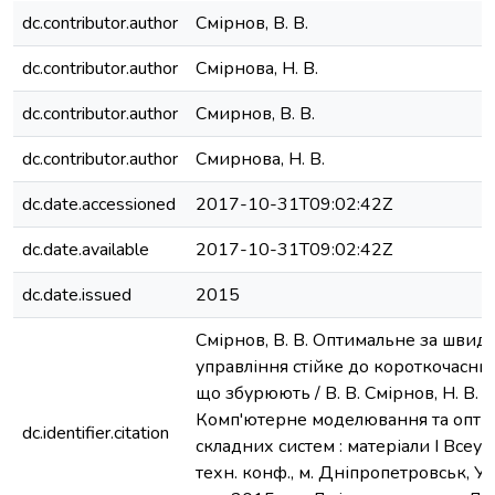
dc.contributor.author
Смірнов, В. В.
dc.contributor.author
Смірнова, Н. В.
dc.contributor.author
Смирнов, В. В.
dc.contributor.author
Смирнова, Н. В.
dc.date.accessioned
2017-10-31T09:02:42Z
dc.date.available
2017-10-31T09:02:42Z
dc.date.issued
2015
Смірнов, В. В. Оптимальне за швид
управління стійке до короткочасних
що збурюють / В. В. Смірнов, Н. В. С
Комп'ютерне моделювання та опти
dc.identifier.citation
складних систем : матеріали І Всеукр
техн. конф., м. Дніпропетровськ, Ук