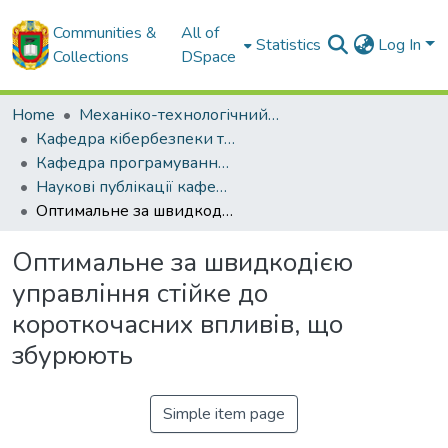
Communities &
All of
Statistics
Log In
Collections
DSpace
Home
Механіко-технологічний факультет
Кафедра кібербезпеки та програмного забезпечення
Кафедра програмування комп'ютерних систем і мереж (до 2021 року)
Наукові публікації кафедри ПКСМ
Оптимальне за швидкодією управління стійке до короткочасних впливів, що збурюють
Оптимальне за швидкодією
управління стійке до
короткочасних впливів, що
збурюють
Simple item page