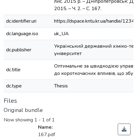
лис. 2015 р. – Дніпропетровськ: Д
2015. – Ч. 2. – С. 167.
dc.identifier.uri
https://dspace.kntu.kr.ua/handle/12
dc.language.iso
uk_UA
Український державний хіміко-тех
dc.publisher
університет
Оптимальне за швидкодією управлі
dc.title
до короткочасних впливів, що збу
dc.type
Thesis
Files
Original bundle
Now showing
1 - 1 of 1
Name:
167.pdf