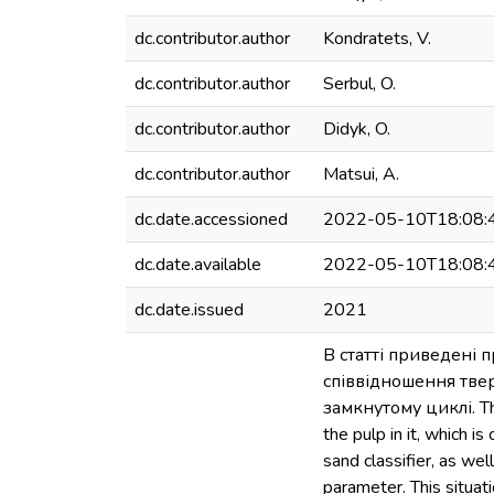
dc.contributor.author
Kondratets, V.
dc.contributor.author
Serbul, O.
dc.contributor.author
Didyk, O.
dc.contributor.author
Matsui, A.
dc.date.accessioned
2022-05-10T18:08:
dc.date.available
2022-05-10T18:08:
dc.date.issued
2021
В статті приведені
співвідношення тве
замкнутому циклі. The 
the pulp in it, which i
sand classifier, as wel
parameter. This situati