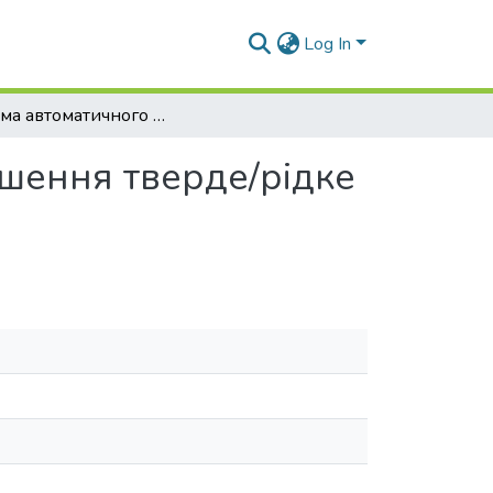
Log In
Система автоматичного регулювання співвідношення тверде/рідке в млинах з циркулюючим навантаженням
шення тверде/рідке