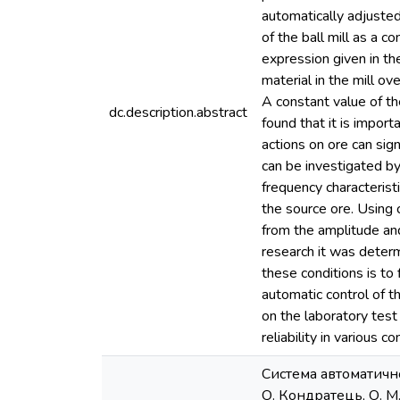
automatically adjusted
of the ball mill as a 
expression given in th
material in the mill o
A constant value of the
dc.description.abstract
found that it is import
actions on ore can sign
can be investigated by
frequency characterist
the source ore. Using c
from the amplitude and
research it was determi
these conditions is to 
automatic control of t
on the laboratory test
reliability in various c
Система автоматичн
О. Кондратець, О. М