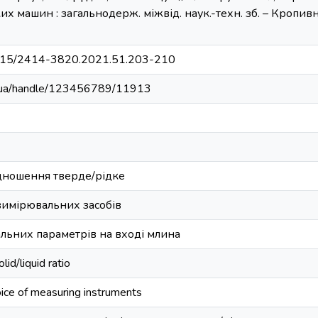
их машин : загальнодерж. міжвід. наук.-техн. зб. – Кропивн
32515/2414-3820.2021.51.203-210
kr.ua/handle/123456789/11913
дношення тверде/рідке
вимірювальних засобів
альних параметрів на вході млина
id/liquid ratio
oice of measuring instruments