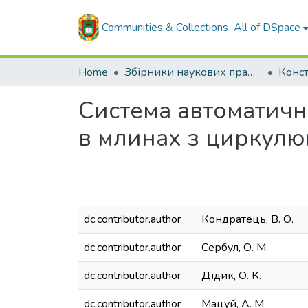
Communities & Collections
All of DSpace
Home
Збірники наукових праць ЦНТУ
Система автоматичн
в млинах з циркул
dc.contributor.author
Кондратець, В. О.
dc.contributor.author
Сербул, О. М.
dc.contributor.author
Дідик, О. К.
dc.contributor.author
Мацуй, А. М.