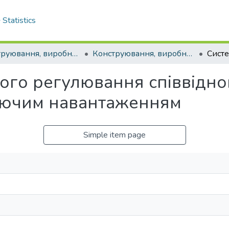
Statistics
Конструювання, виробництво та експлуатація сільськогосподарських машин. Загальнодержавний міжвідомчий науково-технічний збірник.
Конструювання, виробництво та експлуатація сільськогосподарських машин. Випуск 51. - 2021
ого регулювання співвідно
юючим навантаженням
Simple item page