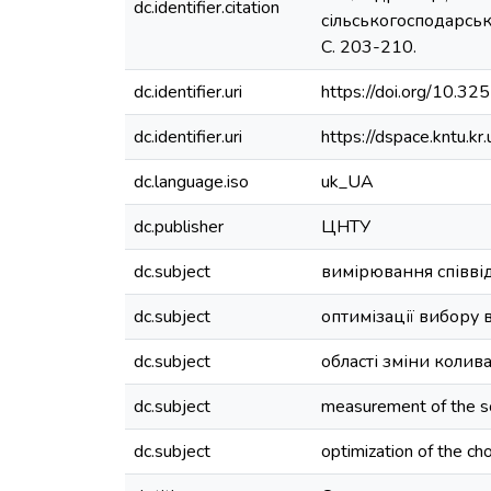
dc.identifier.citation
сільськогосподарськ
С. 203-210.
dc.identifier.uri
https://doi.org/10.
dc.identifier.uri
https://dspace.kntu.
dc.language.iso
uk_UA
dc.publisher
ЦНТУ
dc.subject
вимірювання співві
dc.subject
оптимізації вибору 
dc.subject
області зміни колив
dc.subject
measurement of the sol
dc.subject
optimization of the ch