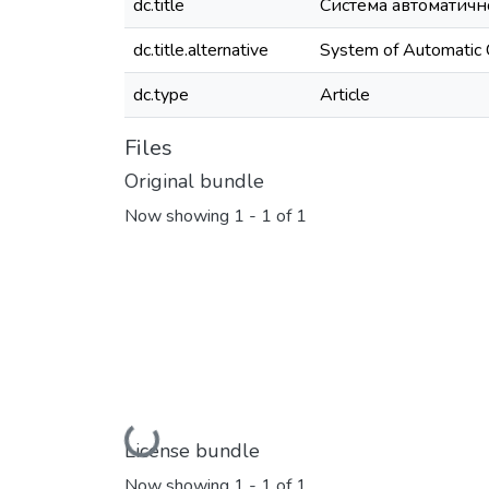
dc.title
Система автоматичн
dc.title.alternative
System of Automatic Co
dc.type
Article
Files
Original bundle
Now showing
1 - 1 of 1
Loading...
License bundle
Now showing
1 - 1 of 1