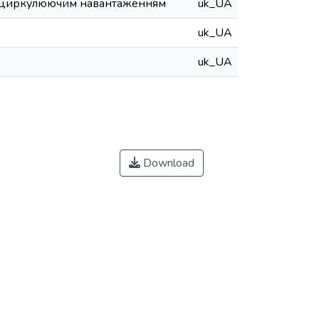
 з циркулюючим навантаженням
uk_UA
uk_UA
uk_UA
Download