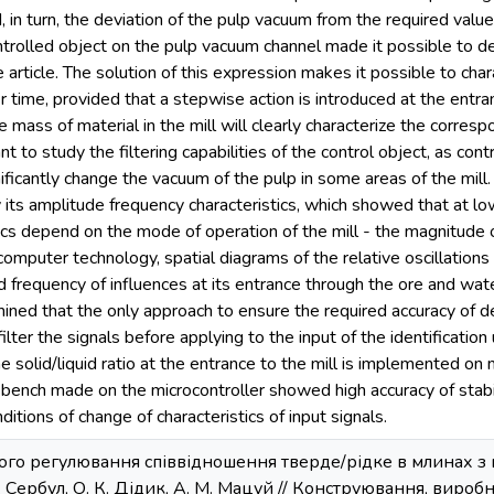
, in turn, the deviation of the pulp vacuum from the required value
controlled object on the pulp vacuum channel made it possible to d
e article. The solution of this expression makes it possible to cha
ver time, provided that a stepwise action is introduced at the entr
 mass of material in the mill will clearly characterize the correspo
ant to study the filtering capabilities of the control object, as con
ificantly change the vacuum of the pulp in some areas of the mill. T
 its amplitude frequency characteristics, which showed that at lo
ics depend on the mode of operation of the mill - the magnitude of
omputer technology, spatial diagrams of the relative oscillations 
 frequency of influences at its entrance through the ore and water
ned that the only approach to ensure the required accuracy of dete
filter the signals before applying to the input of the identification
he solid/liquid ratio at the entrance to the mill is implemented o
 bench made on the microcontroller showed high accuracy of stabil
onditions of change of characteristics of input signals.
ого регулювання співвідношення тверде/рідке в млинах 
. Сербул, О. К. Дідик, А. М. Мацуй // Конструювання, вироб