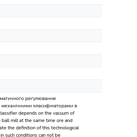
томатичного регулювання
и механічними класифікаторами в
 classifier depends on the vacuum of
he ball mill at the same time ore and
ate the definition of this technological
g in such conditions can not be