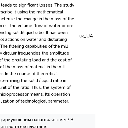
 leads to significant losses. The study
escribe it using the mathematical
racterize the change in the mass of the
ance - the volume flow of water or ore.
nding solid/liquid ratio. It has been
uk_UA
trol actions on water and disturbing
he filtering capabilities of the mill
w circular frequencies the amplitude
 the circulating load and the cost of
of the mass of material in the mill
. In the course of theoretical
rmining the solid / liquid ratio in
 unit of the ratio. Thus, the system of
n microprocessor means. Its operation
ization of technological parameter,
з циркулюючим навантаженням / В.
ництво та експлуатація