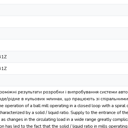
41Z
41Z
 проміжні результати розробки і випробування системи ав
рде/рідке в кульових млинах, що працюють зі спіральним
operation of a ball mill operating in a closed loop with a spiral
s characterized by a solid / liquid ratio. Supply to the entrance of t
l as changes in the circulating load in a wide range greatly complic
on has led to the fact that the solid / liquid ratio in mills operatin