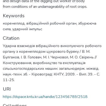
and design data of the digging out worker of body
from conditions of an undamageability of root crops.
Keywords
коренеплод
,
вібраційний робочий орган
,
збурююча
сила
,
ударний імпульс
Citation
Ударна взаємодія вібраційного викопуючого робочого
органу з коренеплодом цукрового буряку / В. М.
Булгаков, І. В. Головач, М. І. Черновол, М. О. Свірень //
Конструювання, виробництво та експлуатація
сільськогосподарських машин: загальнодерж. міжвід.
наук.-техн. зб. - Кіровоград: КНТУ, 2009. - Вип. 39. - С.
11-25.
URI
https://dspace.kntu.kr.ua/handle/123456789/2518
Collections