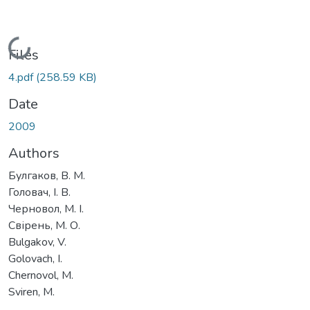
Loading...
Files
4.pdf
(258.59 KB)
Date
2009
Authors
Булгаков, В. М.
Головач, І. В.
Черновол, М. І.
Свірень, М. О.
Bulgakov, V.
Golovach, I.
Chernovol, M.
Sviren, M.