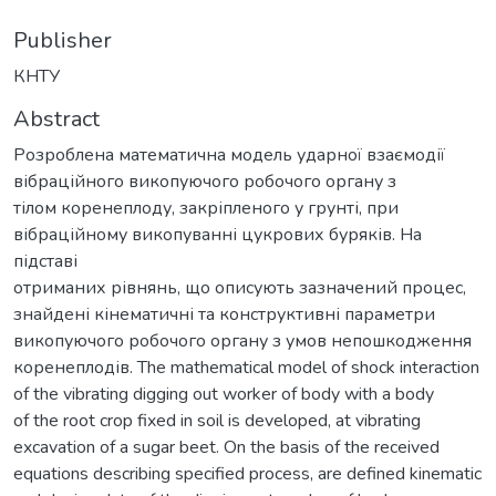
Publisher
КНТУ
Abstract
Розроблена математична модель ударної взаємодії
вібраційного викопуючого робочого органу з
тілом коренеплоду, закріпленого у грунті, при
вібраційному викопуванні цукрових буряків. На
підставі
отриманих рівнянь, що описують зазначений процес,
знайдені кінематичні та конструктивні параметри
викопуючого робочого органу з умов непошкодження
коренеплодів. The mathematical model of shock interaction
of the vibrating digging out worker of body with a body
of the root crop fixed in soil is developed, at vibrating
excavation of a sugar beet. On the basis of the received
equations describing specified process, are defined kinematic