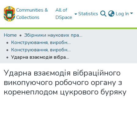
Communities &
All of
Statistics
Log In
Collections
DSpace
Home
Збірники наукових праць ЦНТУ
Конструювання, виробництво та експлуатація сільськогосподарських машин. Загальнодержавний міжвідомчий науково-технічний збірник.
Конструювання, виробництво та експлуатація сільськогосподарських машин. Випуск 39. - 2009
Ударна взаємодія вібраційного викопуючого робочого органу з коренеплодом цукрового буряку
Ударна взаємодія вібраційного
викопуючого робочого органу з
коренеплодом цукрового буряку