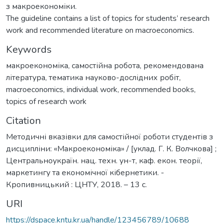
з макроекономіки.
The guideline contains a list of topics for students’ research
work and recommended literature on macroeconomics.
Keywords
макроекономіка
,
самостійна робота
,
рекомендована
література
,
тематика науково-дослідних робіт
,
macroeconomics
,
individual work
,
recommended books
,
topics of research work
Citation
Методичні вказівки для самостійної роботи студентів з
дисципліни: «Макроекономіка» / [уклад. Г. К. Волчкова] ;
Центральноукраїн. нац. техн. ун-т, каф. екон. теорії,
маркетингу та економічної кібернетики. -
Кропивницький : ЦНТУ, 2018. – 13 с.
URI
https://dspace.kntu.kr.ua/handle/123456789/10688