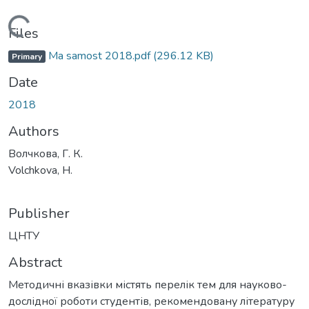
Loading...
Files
Ma samost 2018.pdf
(296.12 KB)
Primary
Date
2018
Authors
Волчкова, Г. К.
Volchkova, H.
Publisher
ЦНТУ
Abstract
Методичні вказівки містять перелік тем для науково-
дослідної роботи студентів, рекомендовану літературу