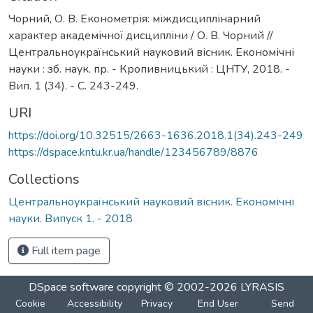
Чорний, О. В. Економетрія: міждисциплінарний
характер академічної дисципліни / О. В. Чорний //
Центральноукраїнський науковий вісник. Економічні
науки : зб. наук. пр. - Кропивницький : ЦНТУ, 2018. -
Вип. 1 (34). - С. 243-249.
URI
https://doi.org/10.32515/2663-1636.2018.1(34).243-249
https://dspace.kntu.kr.ua/handle/123456789/8876
Collections
Центральноукраїнський науковий вісник. Економічні
науки. Випуск 1. - 2018
Full item page
DSpace software
copyright © 2002-2026
LYRASIS
Cookie
Accessibility
Privacy
End User
Send