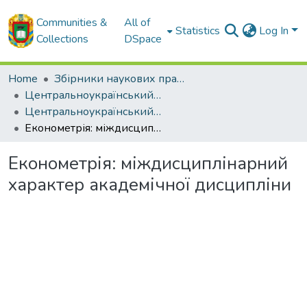
Communities &
All of
Statistics
Log In
Collections
DSpace
Home
Збірники наукових праць ЦНТУ
Центральноукраїнський науковий вісник. Економічні науки.
Центральноукраїнський науковий вісник. Економічні науки. Випуск 1. - 2018
Економетрія: міждисциплінарний характер академічної дисципліни
Економетрія: міждисциплінарний
характер академічної дисципліни