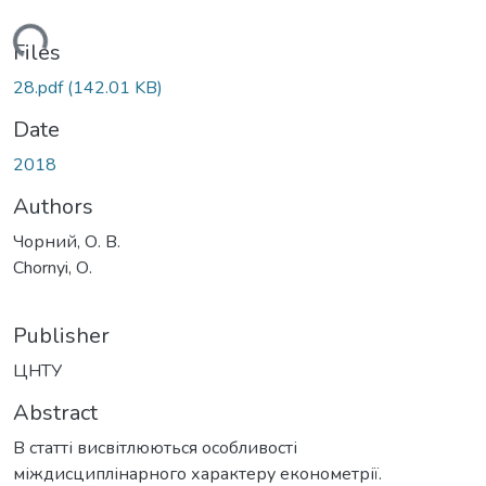
ading...
Files
28.pdf
(142.01 KB)
Date
2018
Authors
Чорний, О. В.
Chornyi, О.
Publisher
ЦНТУ
Abstract
В статті висвітлюються особливості
міждисциплінарного характеру економетрії.