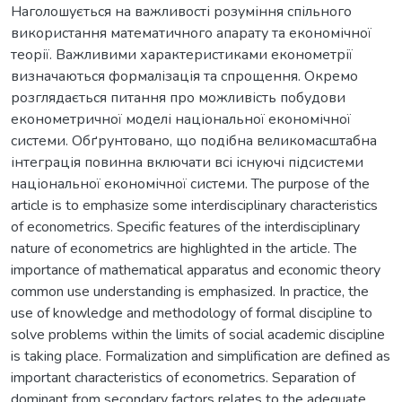
Наголошується на важливості розуміння спільного
використання математичного апарату та економічної
теорії. Важливими характеристиками економетрії
визначаються формалізація та спрощення. Окремо
розглядається питання про можливість побудови
економетричної моделі національної економічної
системи. Обґрунтовано, що подібна великомасштабна
інтеграція повинна включати всі існуючі підсистеми
національної економічної системи. The purpose of the
article is to emphasize some interdisciplinary characteristics
of econometrics. Specific features of the interdisciplinary
nature of econometrics are highlighted in the article. The
importance of mathematical apparatus and economic theory
common use understanding is emphasized. In practice, the
use of knowledge and methodology of formal discipline to
solve problems within the limits of social academic discipline
is taking place. Formalization and simplification are defined as
important characteristics of econometrics. Separation of
dominant from secondary factors relates to the adequate