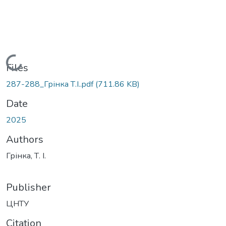
Loading...
Files
287-288_Грінка Т.І..pdf
(711.86 KB)
Date
2025
Authors
Грінка, Т. І.
Publisher
ЦНТУ
Citation