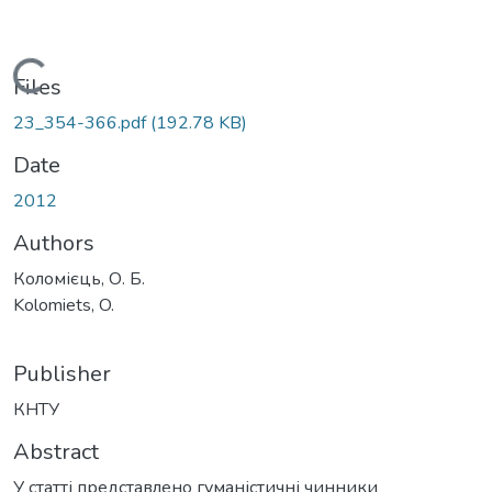
Loading...
Files
23_354-366.pdf
(192.78 KB)
Date
2012
Authors
Коломієць, О. Б.
Kolomiets, O.
Publisher
КНТУ
Abstract
У статті представлено гуманістичні чинники