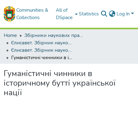
Communities &
All of
Statistics
Log In
Collections
DSpace
Home
Збірники наукових праць ЦНТУ
Єлисавет. Збірник наукових праць Кіровоградського національного технічного університету. Історичні науки.
Єлисавет. Збірник наукових праць Кіровоградського національного технічного університету. Історичні науки. Випуск 1. - 2012
Гуманістичні чинники в історичному бутті української нації
Гуманістичні чинники в
історичному бутті української
нації