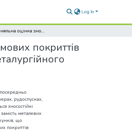
Log In
Порівняльна оцінка зносостійкості сталевих і гумових покриттів поверхонь конструкцій підприємств гірничо-металургійного комплексу при ударних навантаженнях
умових покриттів
еталургійного
езпосередньо
керах, рудоспусках,
ся зносостійкі
замість металевих
хунків, що
вих покриттів