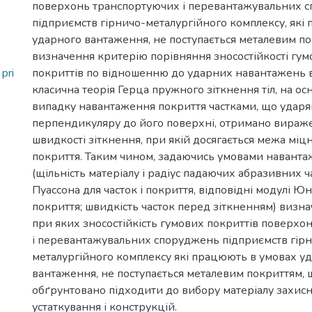
поверхонь транспортуючих і перевантажувальних 
підприємств гірничо-металургійного комплексу, які
ударного вантаження, не поступається металевим по
визначення критерію порівняння зносостійкості гум
pri
покриттів по відношенню до ударних навантажень 
класична теорія Герца пружного зіткнення тіл, на осн
випадку навантаження покриття частками, що ударя
перпендикуляру до його поверхні, отримано вираж
швидкості зіткнення, при якій досягається межа міцн
покриття. Таким чином, задаючись умовами наванта
(щільність матеріалу і радіус падаючих абразивних ч
Пуассона для часток і покриття, відповідні модулі Юнг
покриття; швидкість часток перед зіткненням) визна
при яких зносостійкість гумових покриттів поверхо
і перевантажувальних споруджень підприємств гір
металургійного комплексу які працюють в умовах у
вантаження, не поступається металевим покриттям, 
обґрунтовано підходити до вибору матеріалу захисн
устаткування і конструкцій.