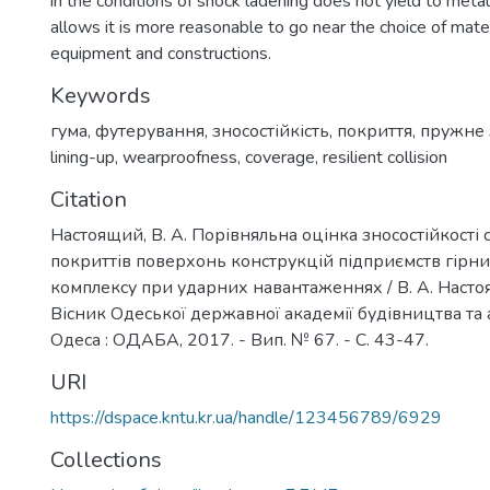
in the conditions of shock ladening does not yield to metal
allows it is more reasonable to go near the choice of mater
equipment and constructions.
Keywords
гума
,
футерування
,
зносостійкість
,
покриття
,
пружне 
lining-up
,
wearproofness
,
coverage
,
resilient collision
Citation
Настоящий, В. А. Порівняльна оцінка зносостійкості 
покриттів поверхонь конструкцій підприємств гірн
комплексу при ударних навантаженнях / В. А. Настоящ
Вісник Одеської державної академії будівництва та а
Одеса : ОДАБА, 2017. - Вип. № 67. - С. 43-47.
URI
https://dspace.kntu.kr.ua/handle/123456789/6929
Collections