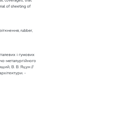
lic coverages, that
ial of sheeting of
зіткнення
,
rubber
,
сталевих і гумових
ичо-металургійного
ий, В. В. Яцун //
рхітектури. -