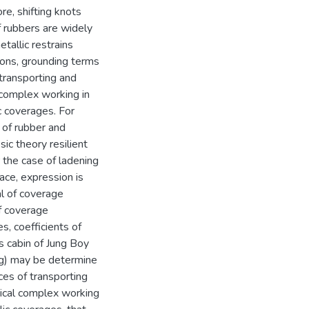
re, shifting knots
f rubbers are widely
tallic restrains
ions, grounding terms
transporting and
l complex working in
c coverages. For
 of rubber and
sic theory resilient
r the case of ladening
face, expression is
ial of coverage
of coverage
es, coefficients of
s cabin of Jung Boy
ing) may be determine
ces of transporting
rgical complex working