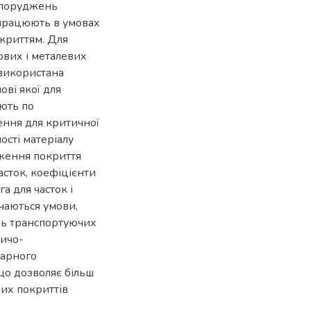
споруджень
 працюють в умовах
криттям. Для
ових і металевих
використана
ові якої для
ють по
ення для критичної
ості матеріалу
ження покриття
асток, коефіцієнти
а для часток і
чаються умови,
нь транспортуючих
ничо-
дарного
що дозволяє більш
их покриттів