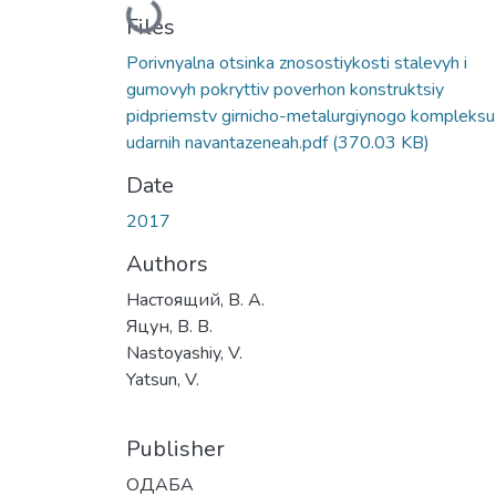
Loading...
Files
Porivnyalna otsinka znosostiykosti stalevyh i
gumovyh pokryttiv poverhon konstruktsiy
pidpriemstv girnicho-metalurgiynogo kompleksu 
udarnih navantazeneah.pdf
(370.03 KB)
Date
2017
Authors
Настоящий, В. А.
Яцун, В. В.
Nastoyashiy, V.
Yatsun, V.
Publisher
ОДАБА