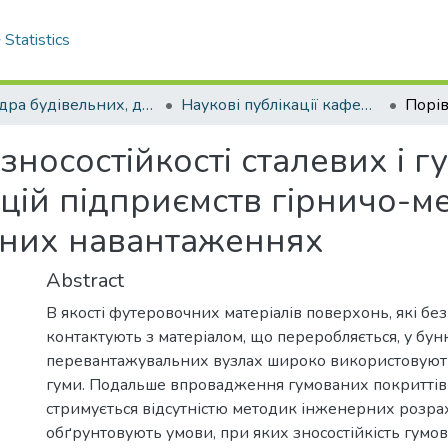
Statistics
Кафедра будівельних, дорожніх машин та будівництва
Наукові публікації кафедри БДМБ
зносостійкості сталевих і г
цій підприємств гірничо-м
рних навантаженнях
Abstract
В якості футеровочних матеріалів поверхонь, які б
контактують з матеріалом, що переробляється, у бун
перевантажувальних вузлах широко використовують
гуми. Подальше впровадження гумованих покриттів 
стримується відсутністю методик інженерних розра
обґрунтовують умови, при яких зносостійкість гумо