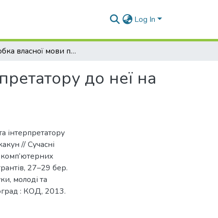
Log In
Розробка власної мови програмування та інтерпретатору до неї на основі мови програмування Racket
претатору до неї на
та інтерпретатору
акун // Сучасні
я комп’ютерних
трантів, 27–29 бер.
уки, молоді та
оград : КОД, 2013.