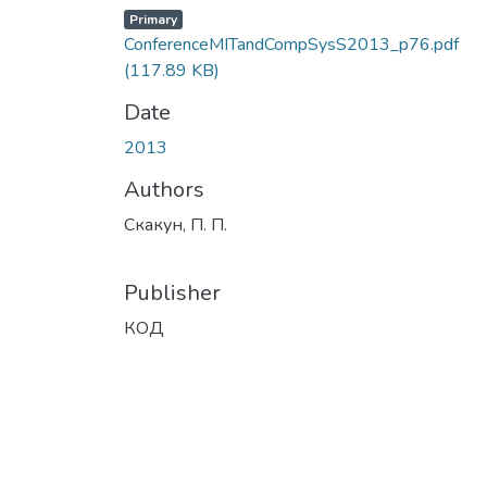
Primary
ConferenceMITandCompSysS2013_p76.pdf
(117.89 KB)
Date
2013
Authors
Скакун, П. П.
Publisher
КОД