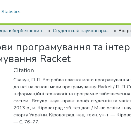
Statistics
Кафедра кібербезпеки та програмного забезпечення
Студентські наукові праці кафедри КБ та ПЗ
ви програмування та інтер
мування Racket
Citation
Скакун, П. П. Розробка власної мови програмування 
до неї на основі мови програмування Racket / П. П. Ск
інформаційні технології та програмне забезпеченн
систем : Всеукр. наук.-практ. конф. студентів та магіс
2013 р., м. Кіровоград : зб. тез доп. / М-во освіти і на
спорту України, Кіровоград. нац. техн. ун-т. — Кіров
— С. 76–77.