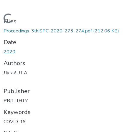
Loading...
Files
Proceedings-3thISPC-2020-273-274.pdf
(212.06 KB)
Date
2020
Authors
Лутай, Л. А.
Publisher
РВЛ ЦНТУ
Keywords
COVID-19