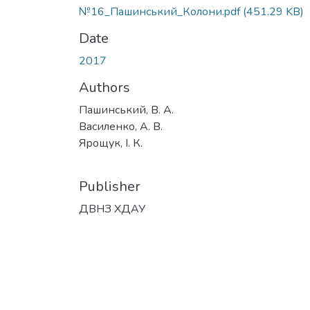
№16_Пашинський_Колони.pdf
(451.29 KB)
Date
2017
Authors
Пашинський, В. А.
Василенко, А. В.
Ярощук, І. К.
Publisher
ДВНЗ ХДАУ