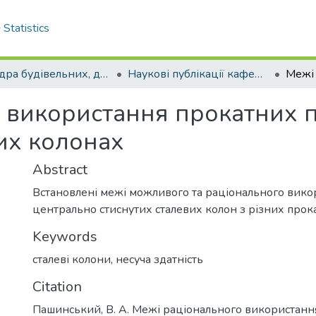
Statistics
Кафедра будівельних, дорожніх машин та будівництва
Наукові публікації кафедри БДМБ
 використання прокатних п
их колонах
Abstract
Встановлені межі можливого та раціонального вико
центрально стиснутих сталевих колон з різних прок
Keywords
сталеві колони
,
несуча здатність
Citation
Пашинський, В. А. Межі раціонального використанн