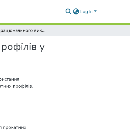
Log In
Межі раціонального використання прокатних профілів у центрально стиснутих колонах
рофілів у
ристання
атних профілів.
я прокатних