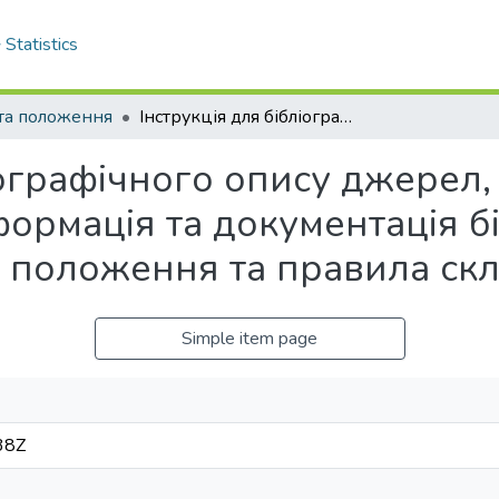
Statistics
 та положення
Інструкція для бібліографічного опису джерел, відповідно до ДСТУ 8302:2015. Інформація та документація бібліографічне посилання. Загальні положення та правила складання
іографічного опису джерел,
ормація та документація б
і положення та правила ск
Simple item page
38Z