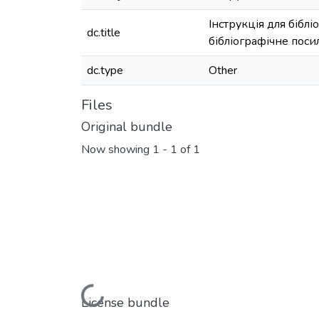
Інструкція для бібл
dc.title
бібліографічне поси
dc.type
Other
Files
Original bundle
Now showing
1 - 1 of 1
Loading...
License bundle