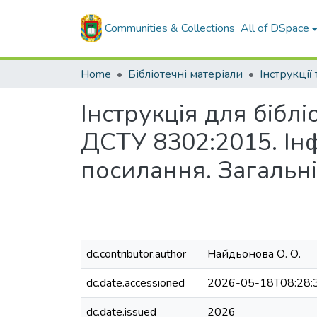
Communities & Collections
All of DSpace
Home
Бібліотечні матеріали
Інструкції
Інструкція для бібл
ДСТУ 8302:2015. Інф
посилання. Загальн
dc.contributor.author
Найдьонова О. О.
dc.date.accessioned
2026-05-18T08:28:
dc.date.issued
2026