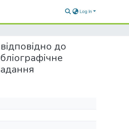
Log In
 відповідно до
ібліографічне
ладання