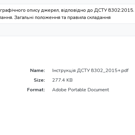
іографічного опису джерел, відповідно до ДСТУ 8302:2015.
лання. Загальні положення та правила складання
Name:
Інструкція ДСТУ 8302_2015+.pdf
Size:
277.4 KB
Format:
Adobe Portable Document