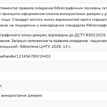
аментує правила складання бібліографічних посилань та б
і принципи оформлення списків використаних джерел у д
 тощо. Стандарт містить низку відмінностей проти старішо
аків, не поширених у міжнародних стандартах бібліографі
іографічного опису джерел, відповідно до ДСТУ 8302:2015.
лання. Загальні положення та правила складання : національ
ицький : бібліотека ЦНТУ, 2026. 13 с.
kr.ua/handle/123456789/19402
с
в використаних джерел