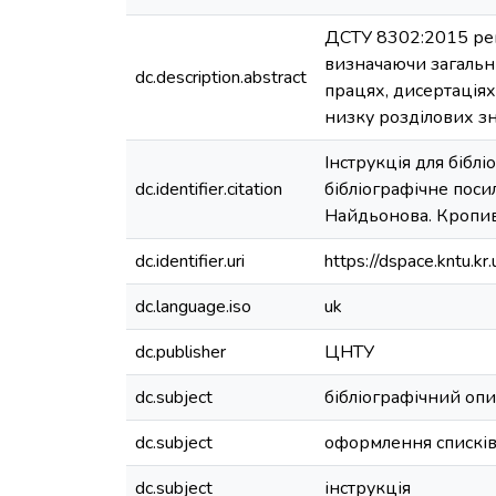
ДСТУ 8302:2015 регл
визначаючи загальн
dc.description.abstract
працях, дисертаціях
низку розділових зн
Інструкція для бібл
dc.identifier.citation
бібліографічне поси
Найдьонова. Кропивн
dc.identifier.uri
https://dspace.kntu.
dc.language.iso
uk
dc.publisher
ЦНТУ
dc.subject
бібліографічний опи
dc.subject
оформлення спискі
dc.subject
інструкція