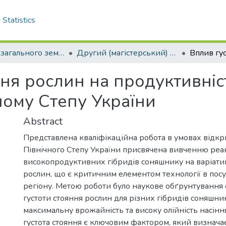
Statistics
Кафедра загального землеробства
Другий (магістерський) рівень
ня рослин на продуктивніст
ному Степу України
Abstract
Представлена кваліфікаційна робота в умовах відкр
Північного Степу України присвячена вивченню реак
високопродуктивних гібридів соняшнику на варіатив
рослин, що є критичним елементом технології в по
регіону. Метою роботи було наукове обґрунтування
густоти стояння рослин для різних гібридів соняшник
максимальну врожайність та високу олійність насінн
густота стояння є ключовим фактором, який визнача