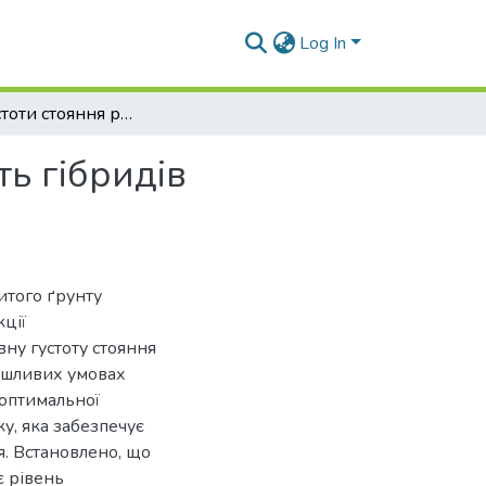
Log In
Вплив густоти стояння рослин на продуктивність гібридів соняшнику в Північному Степу України
ь гібридів
итого ґрунту
ції
ну густоту стояння
сушливих умовах
 оптимальної
у, яка забезпечує
я. Встановлено, що
є рівень