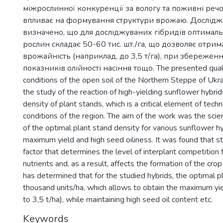
міжрослинної конкуренції за вологу та поживні речов
впливає на формування структури врожаю. Дослід
визначено, що для досліджуваних гібридів оптималь
рослин складає 50-60 тис. шт./га, що дозволяє отри
врожайність (наприклад, до 3,5 т/га), при збережен
показників олійності насіння тощо. The presented qualif
conditions of the open soil of the Northern Steppe of Ukr
the study of the reaction of high-yielding sunflower hybrid
density of plant stands, which is a critical element of techn
conditions of the region. The aim of the work was the scien
of the optimal plant stand density for various sunflower h
maximum yield and high seed oiliness. It was found that st
factor that determines the level of interplant competition 
nutrients and, as a result, affects the formation of the cro
has determined that for the studied hybrids, the optimal p
thousand units/ha, which allows to obtain the maximum yie
to 3,5 t/ha), while maintaining high seed oil content etc.
Keywords