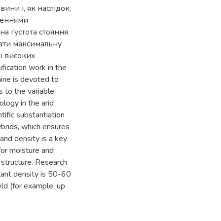
ини і, як наслідок,
женнями
на густота стояння
мати максимальну
ні високих
ication work in the
aine is devoted to
s to the variable
ology in the arid
tific substantiation
ybrids, which ensures
and density is a key
for moisture and
p structure. Research
lant density is 50-60
ld (for example, up