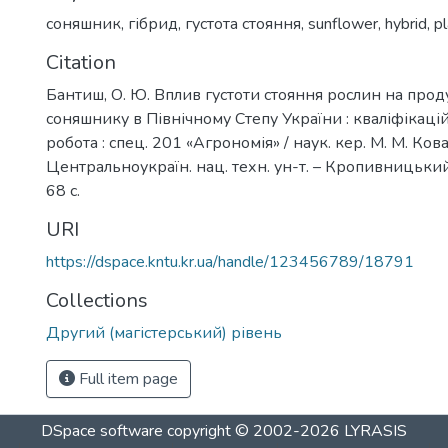
соняшник
,
гібрид
,
густота стояння
,
sunflower
,
hybrid
,
pl
Citation
Бантиш, О. Ю. Вплив густоти стояння рослин на прод
соняшнику в Північному Степу України : кваліфікаці
робота : спец. 201 «Агрономія» / наук. кер. М. М. Кова
Центральноукраїн. нац. техн. ун-т. – Кропивницький
68 с.
URI
https://dspace.kntu.kr.ua/handle/123456789/18791
Collections
Другий (магістерський) рівень
Full item page
DSpace software
copyright © 2002-2026
LYRASIS