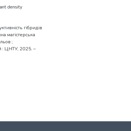
ant density
уктивність гібридів
йна магістерська
льов ;
 : ЦНТУ, 2025. –