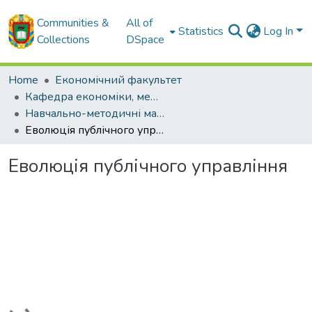
Communities &
All of
Statistics
Log In
Collections
DSpace
Home
Економічний факультет
Кафедра економіки, менеджменту та комерційної діяльності
Навчально-методичні матеріали кафедри ЕМ та КД
Еволюція публічного управління
Еволюція публічного управління
Loading...