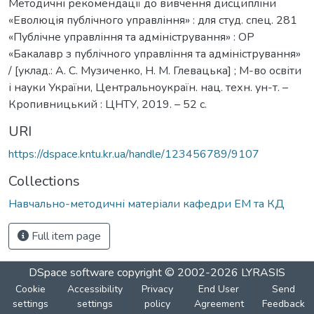
Методичні рекомендації до вивчення дисципліни
«Еволюція публічного управління» : для студ. спец. 281
«Публічне управління та адміністрування» : ОР
«Бакалавр з публічного управління та адміністрування»
/ [уклад.: А. С. Музиченко, Н. М. Глевацька] ; М-во освіти
і науки України, Центральноукраїн. нац. техн. ун-т. –
Кропивницький : ЦНТУ, 2019. – 52 с.
URI
https://dspace.kntu.kr.ua/handle/123456789/9107
Collections
Навчально-методичні матеріали кафедри ЕМ та КД
Full item page
DSpace software
copyright © 2002-2026
LYRASIS
Cookie
Accessibility
Privacy
End User
Send
settings
settings
policy
Agreement
Feedback