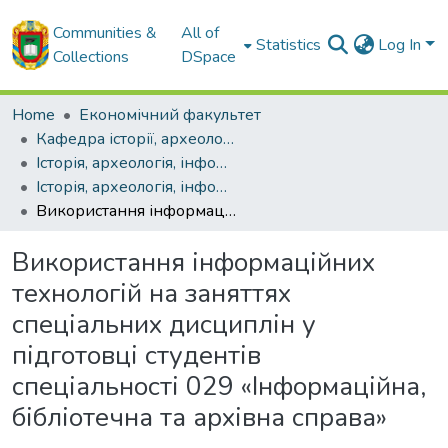
Communities &
All of
Statistics
Log In
Collections
DSpace
Home
Економічний факультет
Кафедра історії, археології, інформаційної та архівної справи
Історія, археологія, інформаційна, бібліотечна та архівна справа: актуальні проблеми науки та освіти
Історія, археологія, інформаційна, бібліотечна та архівна справа: актуальні проблеми науки та освіти
Використання інформаційних технологій на заняттях спеціальних дисциплін у підготовці студентів спеціальності 029 «Інформаційна, бібліотечна та архівна справа»
Використання інформаційних
технологій на заняттях
спеціальних дисциплін у
підготовці студентів
спеціальності 029 «Інформаційна,
бібліотечна та архівна справа»