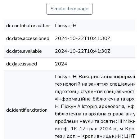
Simple item page
dc.contributor.author
Піскун, Н.
dc.date.accessioned
2024-10-22T10:41:30Z
dc.date.available
2024-10-22T10:41:30Z
dc.date.issued
2024
Піскун, Н. Використання інформац
технологій на заняттях спеціальних
підготовці студентів спеціальності 
«Інформаційна, бібліотечна та архів
Н. Піскун // Історія, археологія, інф
dc.identifier.citation
бібліотечна та архівна справа: актуа
проблеми науки та освіти : ІІІ Міжна
конф., 16–17 трав. 2024 р., м. Кро
тези доп. – Кропивницький : ЦНТУ, 