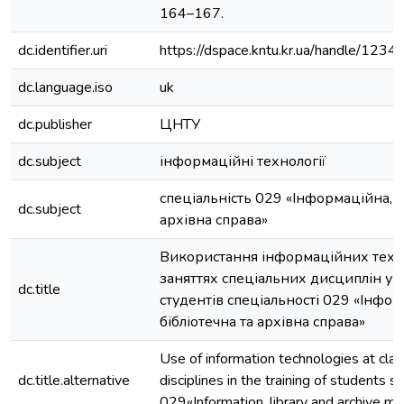
164–167.
dc.identifier.uri
https://dspace.kntu.kr.ua/handle/12
dc.language.iso
uk
dc.publisher
ЦНТУ
dc.subject
інформаційні технології
спеціальність 029 «Інформаційна, б
dc.subject
архівна справа»
Використання інформаційних техн
заняттях спеціальних дисциплін у п
dc.title
студентів спеціальності 029 «Інфор
бібліотечна та архівна справа»
Use of information technologies at clas
dc.title.alternative
disciplines in the training of students sp
029«Information, library and archive ma