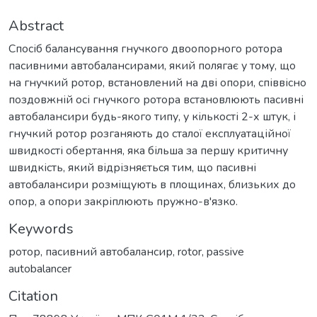
Abstract
Спосіб балансування гнучкого двоопорного ротора
пасивними автобалансирами, який полягає у тому, що
на гнучкий ротор, встановлений на дві опори, співвісно
поздовжній осі гнучкого ротора встановлюють пасивні
автобалансири будь-якого типу, у кількості 2-х штук, і
гнучкий ротор розганяють до сталої експлуатаційної
швидкості обертання, яка більша за першу критичну
швидкість, який відрізняється тим, що пасивні
автобалансири розміщують в площинах, близьких до
опор, а опори закріплюють пружно-в'язко.
Keywords
ротор
,
пасивний автобалансир
,
rotor
,
passive
autobalancer
Citation