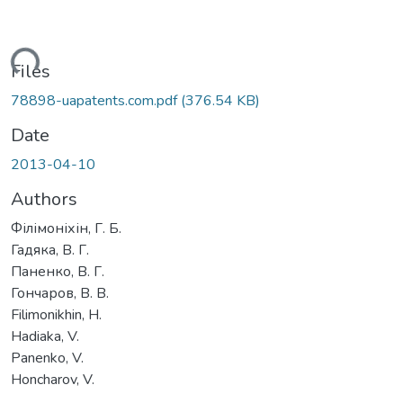
ading...
Files
78898-uapatents.com.pdf
(376.54 KB)
Date
2013-04-10
Authors
Філімоніхін, Г. Б.
Гадяка, В. Г.
Паненко, В. Г.
Гончаров, В. В.
Filimonikhin, H.
Hadiaka, V.
Panenko, V.
Honcharov, V.