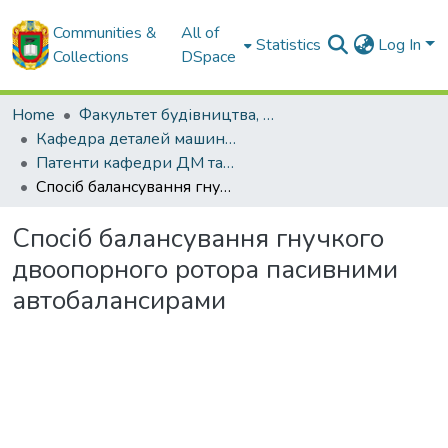
Communities &
All of
Statistics
Log In
Collections
DSpace
Home
Факультет будівництва, транспорту та енергетики
Кафедра деталей машин та прикладної механіки
Патенти кафедри ДМ та ПМ
Спосіб балансування гнучкого двоопорного ротора пасивними автобалансирами
Спосіб балансування гнучкого
двоопорного ротора пасивними
автобалансирами