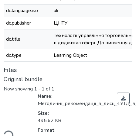
dc.language.iso
uk
dc.publisher
ЦНТУ
Технології управління торговельно
dc.title
в диджитал сфері. До вивчення ди
dc.type
Learning Object
Files
Original bundle
Now showing
1 - 1 of 1
Name:
Методичні_рекомендації_з_дисц_ТУТД_в
Size:
495.62 KB
Format:
ding...