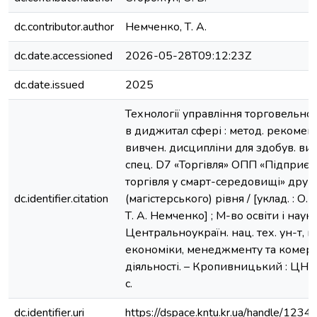
dc.contributor.author
Немченко, Т. А.
dc.date.accessioned
2026-05-28T09:12:23Z
dc.date.issued
2025
Технології управління торговельно
в диджитал сфері : метод. рекомен
вивчен. дисципліни для здобув. вищ
спец. D7 «Торгівля» ОПП «Підприє
торгівля у смарт-середовищі» друг
dc.identifier.citation
(магістерського) рівня / [уклад. : О.
Т. А. Немченко] ; М-во освіти і наук
Центральноукраїн. нац. тех. ун-т, к
економіки, менеджменту та комерц
діяльності. – Кропивницький : ЦНТУ
с.
dc.identifier.uri
https://dspace.kntu.kr.ua/handle/12