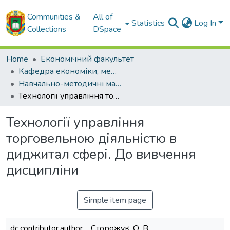
Communities &
All of
Statistics
Log In
Collections
DSpace
Home
Економічний факультет
Кафедра економіки, менеджменту та комерційної діяльності
Навчально-методичні матеріали кафедри ЕМ та КД
Технології управління торговельною діяльністю в диджитал сфері. До вивчення дисципліни
Технології управління
торговельною діяльністю в
диджитал сфері. До вивчення
дисципліни
Simple item page
dc.contributor.author
Сторожук, О. В.