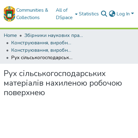
Communities &
All of
Statistics
Log In
Collections
DSpace
Home
Збірники наукових праць ЦНТУ
Конструювання, виробництво та експлуатація сільськогосподарських машин. Загальнодержавний міжвідомчий науково-технічний збірник.
Конструювання, виробництво та експлуатація сільськогосподарських машин. Випуск 46. - 2016
Рух сільськогосподарських матеріалів нахиленою робочою поверхнею
Рух сільськогосподарських
матеріалів нахиленою робочою
поверхнею