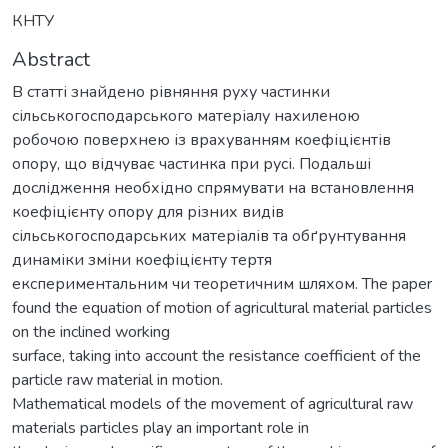
КНТУ
Abstract
В статті знайдено рівняння руху частинки
сільськогосподарського матеріалу нахиленою
робочою поверхнею із врахуванням коефіцієнтів
опору, що відчуває частинка при русі. Подальші
дослідження необхідно спрямувати на встановлення
коефіцієнту опору для різних видів
сільськогосподарських матеріалів та обґрунтування
динаміки зміни коефіцієнту тертя
експериментальним чи теоретичним шляхом. The paper
found the equation of motion of agricultural material particles
on the inclined working
surface, taking into account the resistance coefficient of the
particle raw material in motion.
Mathematical models of the movement of agricultural raw
materials particles play an important role in