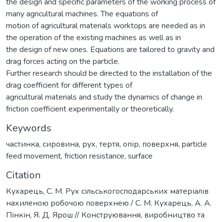
the design and specific parameters of the working process of
many agricultural machines. The equations of
motion of agricultural materials worktops are needed as in
the operation of the existing machines as well as in
the design of new ones. Equations are tailored to gravity and
drag forces acting on the particle.
Further research should be directed to the installation of the
drag coefficient for different types of
agricultural materials and study the dynamics of change in
friction coefficient experimentally or theoretically.
Keywords
частинка
,
сировина
,
рух
,
тертя
,
опір
,
поверхня
,
particle
feed movement
,
friction resistance
,
surface
Citation
Кухарець, С. М. Рух сільськогосподарських матеріалів
нахиленою робочою поверхнею / С. М. Кухарець, А. А.
Пінкін, Я. Д. Ярош // Конструювання, виробництво та