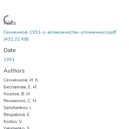
Loading...
Files
Сенченков-1991-о-возможностях-уточненного.pdf
(432.22 KB)
Date
1991
Authors
Сенченков, И. К.
Беспалова, Е. И.
Козлов, В. И.
Якименко, С. Н.
Senchenkov, I.
Bespalova, E.
Kozlov, V.
Yakimenko, S.