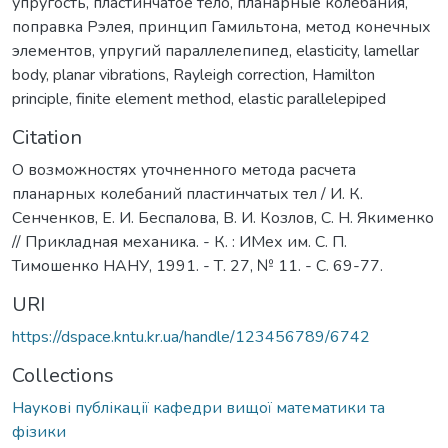
упругость
,
пластинчатое тело
,
планарные колебания
,
поправка Рэлея
,
принцип Гамильтона
,
метод конечных
элементов
,
упругий параллелепипед
,
elasticity
,
lamellar
body
,
planar vibrations
,
Rayleigh correction
,
Hamilton
principle
,
finite element method
,
elastic parallelepiped
Citation
О возможностях уточненного метода расчета
планарных колебаний пластинчатых тел / И. К.
Сенченков, Е. И. Беспалова, В. И. Козлов, С. Н. Якименко
// Прикладная механика. - К. : ИМех им. С. П.
Тимошенко НАНУ, 1991. - Т. 27, № 11. - С. 69-77.
URI
https://dspace.kntu.kr.ua/handle/123456789/6742
Collections
Наукові публікації кафедри вищої математики та
фізики