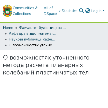
Communities &
All of
Statistics
Log In
Collections
DSpace
Home
Факультет будівництва, транспорту та енергетики
Кафедра вищої математики та фізики
Наукові публікації кафедри вищої математики та фізики
О возможностях уточненного метода расчета планарных колебаний пластинчатых тел
О возможностях уточненного
метода расчета планарных
колебаний пластинчатых тел