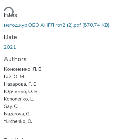
ding...
Files
метод.кур.ОБО АНГЛ гот2 (2).pdf
(870.74 KB)
Date
2021
Authors
Кононенко, Л. В.
Гай, О. М.
Назарова, Г. Б.
Юрченко, О. В.
Kononenko, L.
Gay, O.
Nazarova, G.
Yurchenko, O.