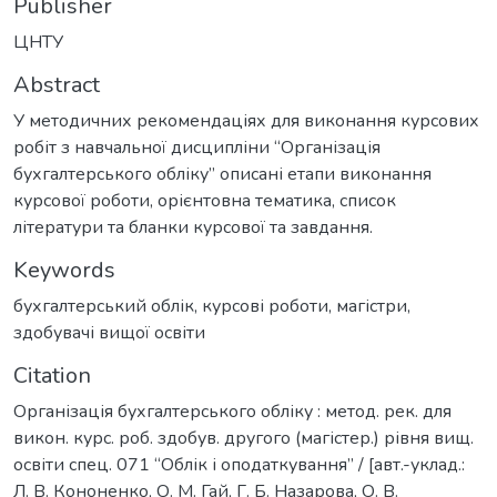
Publisher
ЦНТУ
Abstract
У методичних рекомендаціях для виконання курсових
робіт з навчальної дисципліни “Організація
бухгалтерського обліку” описані етапи виконання
курсової роботи, орієнтовна тематика, список
літератури та бланки курсової та завдання.
Keywords
бухгалтерський облік
,
курсові роботи
,
магістри
,
здобувачі вищої освіти
Citation
Організація бухгалтерського обліку : метод. рек. для
викон. курс. роб. здобув. другого (магістер.) рівня вищ.
освіти спец. 071 “Облік і оподаткування” / [авт.-уклад.:
Л. В. Кононенко, О. М. Гай, Г. Б. Назарова, О. В.