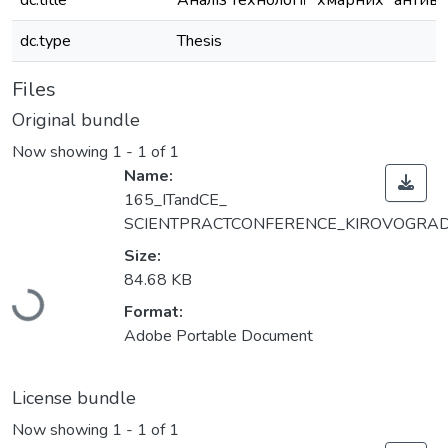
dc.title
Аналіз технології “хмарних” антиві
dc.type
Thesis
Files
Original bundle
Now showing
1 - 1 of 1
Name:
165_ITandCE_
SCIENTPRACTCONFERENCE_KIROVOGRAD_
Size:
Loading...
84.68 KB
Format:
Adobe Portable Document
License bundle
Now showing
1 - 1 of 1