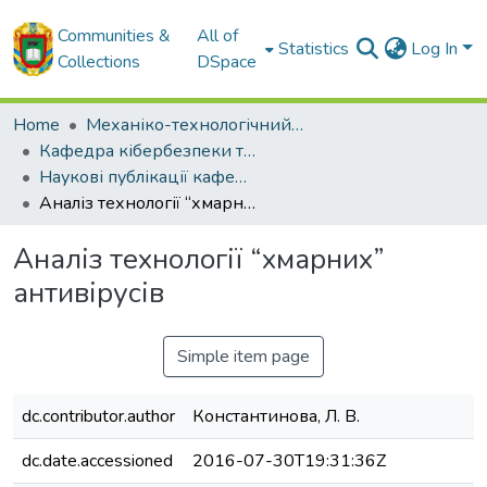
Communities &
All of
Statistics
Log In
Collections
DSpace
Home
Механіко-технологічний факультет
Кафедра кібербезпеки та програмного забезпечення
Наукові публікації кафедри КБ та ПЗ
Аналіз технології “хмарних” антивірусів
Аналіз технології “хмарних”
антивірусів
Simple item page
dc.contributor.author
Константинова, Л. В.
dc.date.accessioned
2016-07-30T19:31:36Z