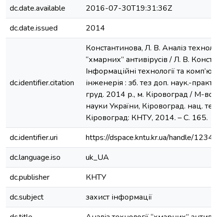
dc.date.available
2016-07-30T19:31:36Z
dc.date.issued
2014
Константинова, Л. В. Аналіз техноло
“хмарних” антивірусів / Л. В. Конста
Інформаційні технології та комп’ю
dc.identifier.citation
інженерія : зб. тез доп. наук.-практ.
груд. 2014 р., м. Кіровоград / М-во о
науки України, Кіровоград. нац. техн
Кіровоград: КНТУ, 2014. – С. 165.
dc.identifier.uri
https://dspace.kntu.kr.ua/handle/12
dc.language.iso
uk_UA
dc.publisher
КНТУ
dc.subject
захист інформації