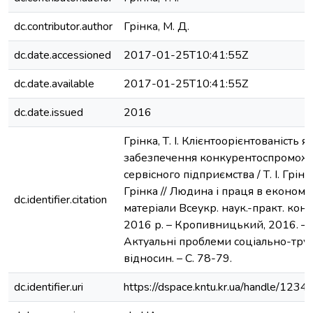
dc.contributor.author
Грінка, М. Д.
dc.date.accessioned
2017-01-25T10:41:55Z
dc.date.available
2017-01-25T10:41:55Z
dc.date.issued
2016
Грінка, Т. І. Клієнтоорієнтованість 
забезпечення конкурентоспроможн
сервісного підприємства / Т. І. Грінк
Грінка // Людина і праця в економіц
dc.identifier.citation
матеріали Всеукр. наук.-практ. конф
2016 р. – Кропивницький, 2016. – Ч.
Актуальні проблеми соціально-тру
відносин. – С. 78-79.
dc.identifier.uri
https://dspace.kntu.kr.ua/handle/12