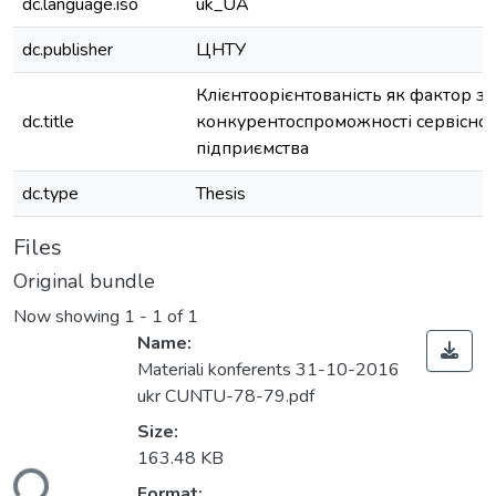
dc.language.iso
uk_UA
dc.publisher
ЦНТУ
Клієнтоорієнтованість як фактор з
dc.title
конкурентоспроможності сервісно
підприємства
dc.type
Thesis
Files
Original bundle
Now showing
1 - 1 of 1
Name:
Materiali konferents 31-10-2016
ukr CUNTU-78-79.pdf
Size:
163.48 KB
ding...
Format: