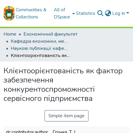
Communities &
All of
Statistics
Log In
Collections
DSpace
Home
Економічний факультет
Кафедра економіки, менеджменту та комерційної діяльності
Наукові публікації кафедри ЕМ та КД
Клієнтоорієнтованість як фактор забезпечення конкурентоспроможності сервісного підприємства
Клієнтоорієнтованість як фактор
забезпечення
конкурентоспроможності
сервісного підприємства
Simple item page
dc.contributor.author
Грінка, Т. І.