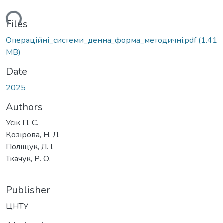
ding...
Files
Операційні_системи_денна_форма_методичні.pdf
(1.41
MB)
Date
2025
Authors
Усік П. С.
Козірова, Н. Л.
Поліщук, Л. І.
Ткачук, Р. О.
Publisher
ЦНТУ