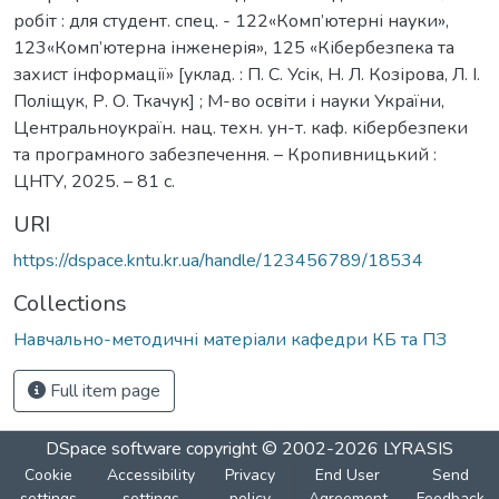
робіт : для студент. спец. - 122«Комп’ютерні науки»,
123«Комп’ютерна інженерія», 125 «Кібербезпека та
захист інформації» [уклад. : П. С. Усік, Н. Л. Козірова, Л. І.
Поліщук, Р. О. Ткачук] ; М-во освіти і науки України,
Центральноукраїн. нац. техн. ун-т. каф. кібербезпеки
та програмного забезпечення. – Кропивницький :
ЦНТУ, 2025. – 81 с.
URI
https://dspace.kntu.kr.ua/handle/123456789/18534
Collections
Навчально-методичні матеріали кафедри КБ та ПЗ
Full item page
DSpace software
copyright © 2002-2026
LYRASIS
Cookie
Accessibility
Privacy
End User
Send
settings
settings
policy
Agreement
Feedback