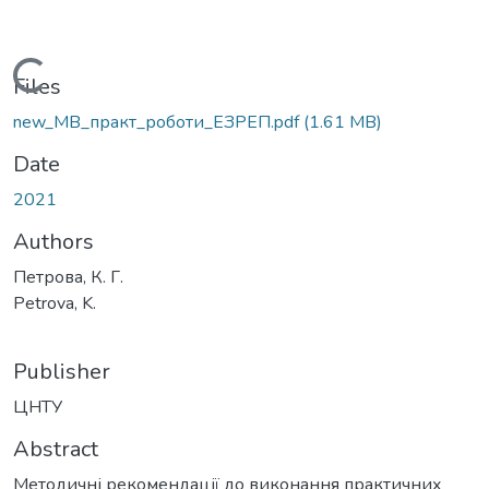
Loading...
Files
new_МВ_практ_роботи_ЕЗРЕП.pdf
(1.61 MB)
Date
2021
Authors
Петрова, К. Г.
Petrova, K.
Publisher
ЦНТУ
Abstract
Методичні рекомендації до виконання практичних