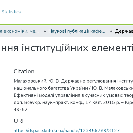
Statistics
Кафедра економіки, менеджменту та комерційної діяльності
Наукові публікації кафедри ЕМ та КД
ня інституційних елемент
Citation
Малаховський, Ю. В. Державне регулювання інститу
національного багатства України / Ю. В. Малаховський,
Ефективні моделі управління в сучасних умовах: теорі
доп. Всеукр. наук.-практ. конф., 17 квіт. 2015 р. – Кір
49-52.
URI
https://dspace.kntu.kr.ua/handle/123456789/3127