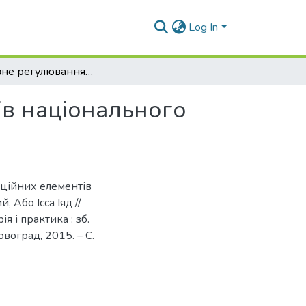
Log In
Державне регулювання інституційних елементів національного багатства України
ів національного
ційних елементів
 Або Ісса Іяд //
я і практика : зб.
овоград, 2015. – С.