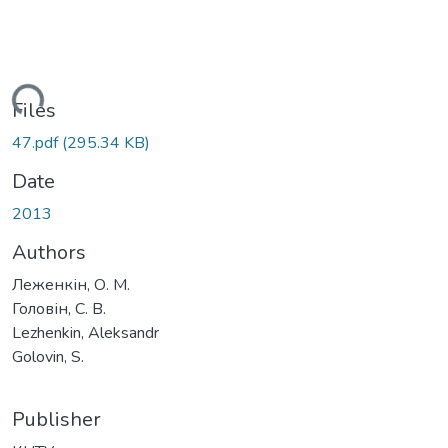
ading...
Files
47.pdf
(295.34 KB)
Date
2013
Authors
Леженкін, О. М.
Головін, С. В.
Lezhenkin, Aleksandr
Golovin, S.
Publisher