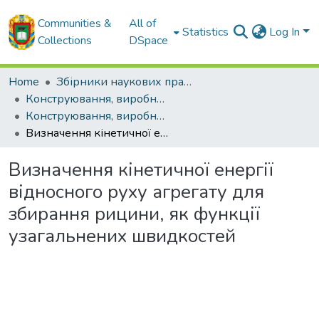
Communities &
All of
Statistics
Log In
Collections
DSpace
Home
Збірники наукових праць ЦНТУ
Конструювання, виробництво та експлуатація сільськогосподарських машин. Загальнодержавний міжвідомчий науково-технічний збірник.
Конструювання, виробництво та експлуатація сільськогосподарських машин. Випуск 43. Ч. 1 - 2013
Визначення кінетичної енергії відносного руху агрегату для збирання рицини, як функції узагальнених швидкостей
Визначення кінетичної енергії
відносного руху агрегату для
збирання рицини, як функції
узагальнених швидкостей