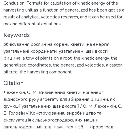
Conclusion. Formula for calculation of kinetic energy of the
harvesting unit as a function of generalized has been got as a
result of analytical velocities research, and it can he used for
making differential equations.
Keywords
обчісування рослин на корені
,
кінетична енергія
,
узагальнені координати
,
узагальнені швидкості
,
рицина
,
a tow of plants on a root
,
the kinetic energy
,
the
generalized coordinates
,
the generalized velocities
,
a castor-
oil tree
,
the harvesting component
Citation
Леженкін, О. М. Визначення кінетичної енергії
відносного руху агрегату для збирання рицини, як
функції узагальнених швидкостей / О. М. Леженкін, С.
В. Головін // Конструювання, виробництво та
експлуатація сільськогосподарських машин:
загальнодерж. міжвід. наук.-техн. зб. - Кіровоград: