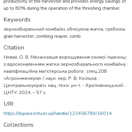
productivity of the harvester and provides energy savings of
up to 80% during the operation of the threshing chamber.
Keywords
зернозбиральний комбайн
,
обчісуюча жатка
,
гребінка
,
grain harvester
,
combing reaper
,
comb
Citation
Новак, О. В. Механізація вирощування озимої пшениці
з вдосконаленням жатки зернозбирального комбайну :
кваліфікаційна магістерська робота : спец.208
«Агроінженерія» / наук. кер. Р. В. Кісільов ;
Центральноукраїн. нац. техн. ун-т. - Кропивницький :
ЦНТУ, 2024. – 57 с.
URI
https://dspace.kntu.kr.ua/handle/123456789/16014
Collections