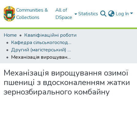
Communities &
All of
Statistics
Log In
Collections
DSpace
Home
Кваліфікаційні роботи
Кафедра сільськогосподарського машинобудування
Другий (магістерський) рівень
Механізація вирощування озимої пшениці з вдосконаленням жатки зернозбирального комбайну
Механізація вирощування озимої
пшениці з вдосконаленням жатки
зернозбирального комбайну