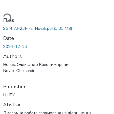
ding...
Files
SGM_АІ-23М-2_Novak.pdf
(3.05 MB)
Date
2024-12-18
Authors
Новак, Олександр Володимирович
Novak, Oleksandr
Publisher
ЦНТУ
Abstract
Дипломна робота спрямована на підвищення