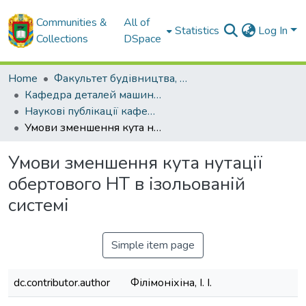
Communities &
All of
Statistics
Log In
Collections
DSpace
Home
Факультет будівництва, транспорту та енергетики
Кафедра деталей машин та прикладної механіки
Наукові публікації кафедри ДМ та ПМ
Умови зменшення кута нутації обертового НТ в ізольованій системі
Умови зменшення кута нутації
обертового НТ в ізольованій
системі
Simple item page
dc.contributor.author
Філімоніхіна, І. І.