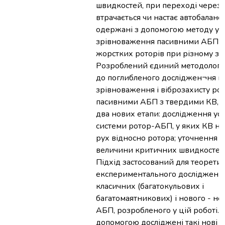
швидкостей, при переході через 
втрачається чи настає автобалансу
одержані з допомогою методу у
зрівноваження пасивними АБП г
жорстких роторів при різному зак
Розроблений єдиний методологіч
до поглибленого досліджен¬ня п
зрівноваження і віброзахисту рот
пасивними АБП з твердими КВ, я
два нових етапи: дослідження ус
системи ротор-АБП, у яких КВ н
рух відносно ротора; уточнення кі
величини критичних швидкостей 
Підхід застосований для теоретич
експериментального дослідженн
класичних (багатокульових і
багатомаятникових) і нового - не
АБП, розробленого у цій роботі. 
допомогою досліджені такі нові 