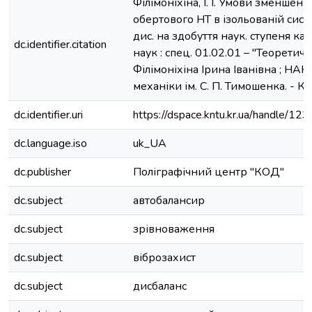
Філімоніхіна, І. І. Умови зменшенн
обертового НТ в ізольованій сист
дис. на здобуття наук. ступеня канд
dc.identifier.citation
наук : спец. 01.02.01 – "Теоретичн
Філімоніхіна Ірина Іванівна ; НАН 
механіки ім. С. П. Тимошенка. - К., 
dc.identifier.uri
https://dspace.kntu.kr.ua/handle/
dc.language.iso
uk_UA
dc.publisher
Поліграфічний центр "КОД"
dc.subject
автобалансир
dc.subject
зрівноваження
dc.subject
віброзахист
dc.subject
дисбаланс