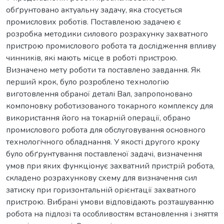
обґрунтовано актуальну задачу, яка стосується
промислових роботів. Поставленою задачею є
розробка методики силового розрахунку захватного
пристрою промислового робота та дослідження впливу
чинників, які мають місце в роботі пристрою.
Визначено мету роботи та поставлено завдання. Як
перший крок, було розроблено технологію
виготовлення обраної деталі Вал, запропоновано
компоновку роботизованого токарного комплексу для
використання його на токарній операції, обрано
промислового робота для обслуговування основного
технологічного обладнання. У якості другого кроку
було обґрунтування поставленої задачі, визначення
умов при яких функціонує захватний пристрій робота,
складено розрахункову схему для визначення сил
затиску при горизонтальній орієнтації захватного
пристрою. Вибрані умови відповідають розташуванню
робота на підлозі та особливостям встановлення і зняття