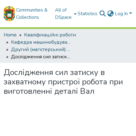
Communities &
All of
Statistics
Log In
Collections
DSpace
Home
Кваліфікаційні роботи
Кафедра машинобудування, мехатроніки і робототехніки
Другий (магістерський) рівень
Дослідження сил затиску в захватному пристрої робота при виготовленні деталі Вал
Дослідження сил затиску в
захватному пристрої робота при
виготовленні деталі Вал