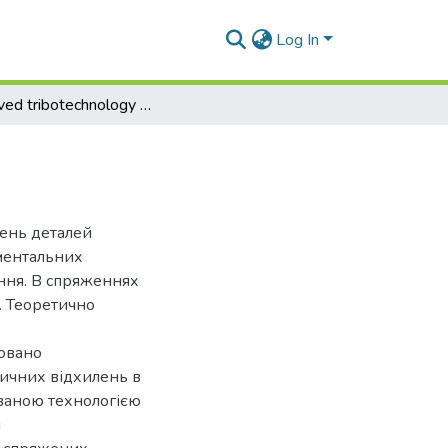
Log In
Improved tribotechnology of running-in
ень деталей
ментальних
ння. В спряженнях
. Теоретично
овано
ичних відхилень в
ованою технологією
я