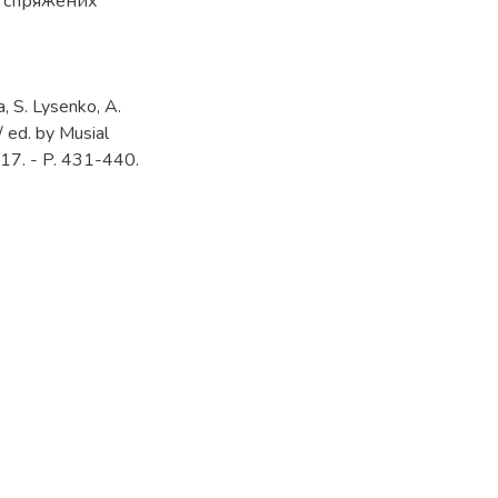
 спряжених
a, S. Lysenko, A.
/ ed. by Musial
017. - P. 431-440.