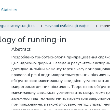
Statistics
Кафедра експлуатації та ремонту машин
Наукові публікації кафедри ЕРМ
ogy of running-in
Abstract
Розроблено триботехнологія припрацювання спряж
циліндричної форми. Наведені результати експери
досліджень зміни моменту тертя з часу припрацюва
враховані різні види макрогеометричних відхилень
обґрунтовано максимальну швидкість усунення цих
макрогеометричних відхилень. Теоретично обґрунт
максимальну швидкість усунення цих макрогеометр
залежності від технологічних параметрів запропон
припрацювання, а також з'ясовано метод управлінн