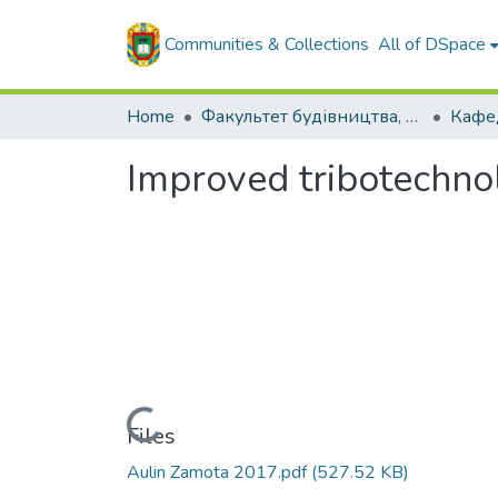
Communities & Collections
All of DSpace
Home
Факультет будівництва, транспорту та енергетики
Improved tribotechnol
Loading...
Files
Aulin Zamota 2017.pdf
(527.52 KB)