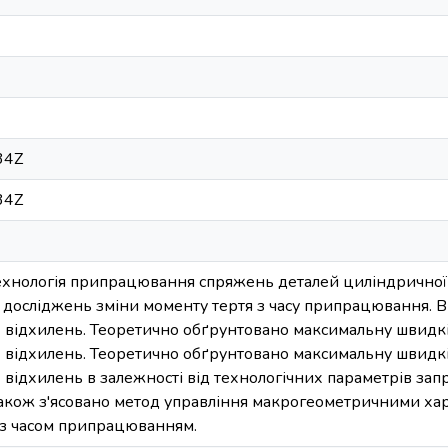
34Z
34Z
хнологія припрацювання спряжень деталей циліндричної
досліджень зміни моменту тертя з часу припрацювання. В
відхилень. Теоретично обґрунтовано максимальну швидкі
відхилень. Теоретично обґрунтовано максимальну швидкі
відхилень в залежності від технологічних параметрів за
акож з'ясовано метод управління макрогеометричними х
з часом припрацюванням.