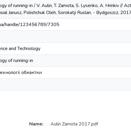
gy of running-in / V. Aulin, T. Zamota, S. Lysenko, A. Hrinkiv // A
ial Janusz, Polishchuk Oleh, Sorokatji Ruslan. - Bydgoszcz, 201
kr.ua/handle/123456789/7305
ence and Technology
ogy of running-in
хнології обкактки
Name:
Aulin Zamota 2017.pdf