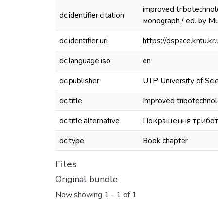
improved tribotechnolo
dc.identifier.citation
мonograph / ed. by Mus
dc.identifier.uri
https://dspace.kntu.
dc.language.iso
en
dc.publisher
UTP University of Sci
dc.title
Improved tribotechnol
dc.title.alternative
Покращення триботе
dc.type
Book chapter
Files
Original bundle
Now showing
1 - 1 of 1