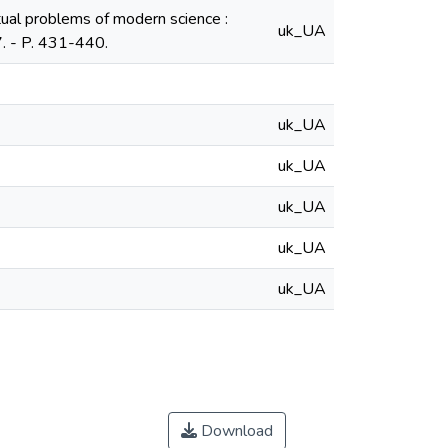
ctual problems of modern science :
uk_UA
7. - P. 431-440.
uk_UA
uk_UA
uk_UA
uk_UA
uk_UA
Download