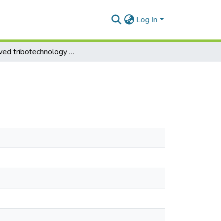
Log In
Improved tribotechnology of running-in