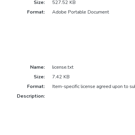
Size:
527.52 KB
Format:
Adobe Portable Document
Name:
license.txt
Size:
7.42 KB
Format:
Item-specific license agreed upon to s
Description: