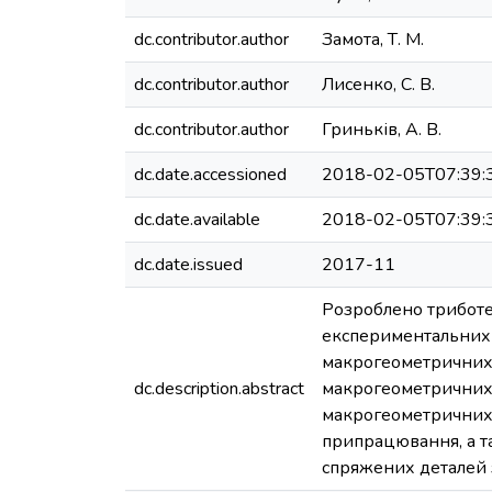
dc.contributor.author
Замота, Т. М.
dc.contributor.author
Лисенко, С. В.
dc.contributor.author
Гриньків, А. В.
dc.date.accessioned
2018-02-05T07:39:
dc.date.available
2018-02-05T07:39:
dc.date.issued
2017-11
Розроблено триботе
експериментальних 
макрогеометричних 
dc.description.abstract
макрогеометричних 
макрогеометричних 
припрацювання, а т
спряжених деталей 