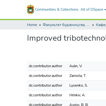
Communities & Collections
All of DSpace
Home
Факультет будівництва, транспорту та енергетики
Improved tribotechnol
dc.contributor.author
Aulin, V.
dc.contributor.author
Zamota, T.
dc.contributor.author
Lysenko, S.
dc.contributor.author
Hrinkiv, A.
dc.contributor.author
Аулін, В. В.