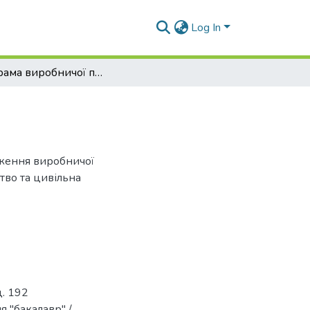
Log In
Програма виробничої практики ІІ (IV курс)
дження виробничої
тво та цивільна
ц. 192
я "бакалавр" /