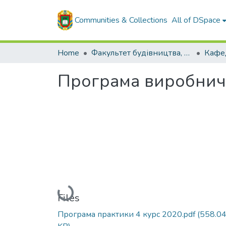
Communities & Collections
All of DSpace
Home
Факультет будівництва, транспорту та енергетики
Програма виробничої
Loading...
Files
Програма практики 4 курс 2020.pdf
(558.0