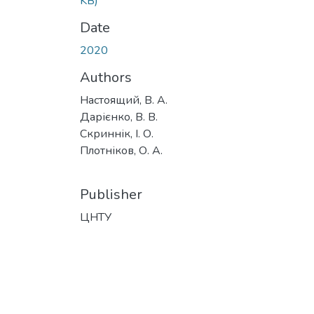
KB)
Date
2020
Authors
Настоящий, В. А.
Дарієнко, В. В.
Скриннік, І. О.
Плотніков, О. А.
Publisher
ЦНТУ