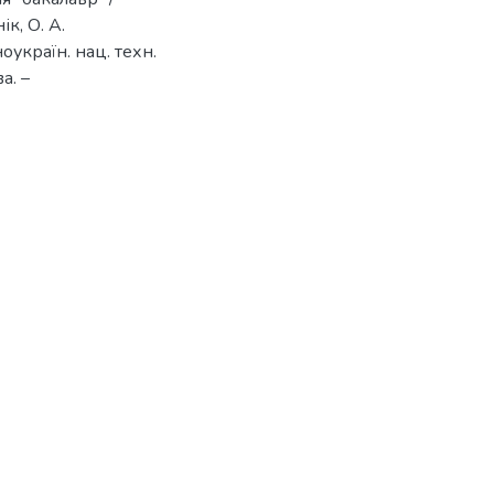
ік, О. А.
оукраїн. нац. техн.
а. –