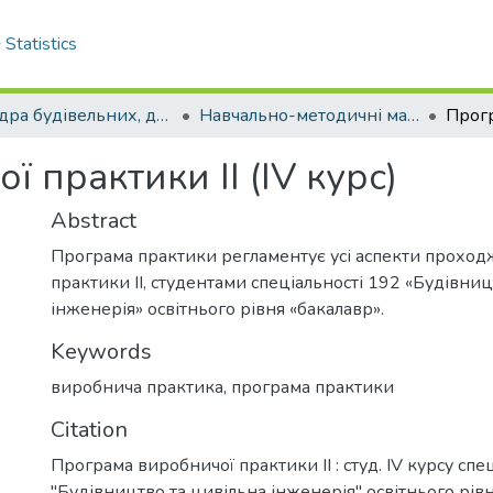
Statistics
Кафедра будівельних, дорожніх машин та будівництва
Навчально-методичні матеріали кафедри БДМБ
 практики ІІ (IV курс)
Abstract
Програма практики регламентує усі аспекти прохо
практики ІІ, студентами спеціальності 192 «Будівниц
інженерія» освітнього рівня «бакалавр».
Keywords
виробнича практика
,
програма практики
Citation
Програма виробничої практики ІІ : студ. IV курсу спе
4
"Будівництво та цивільна інженерія" освітнього рівн