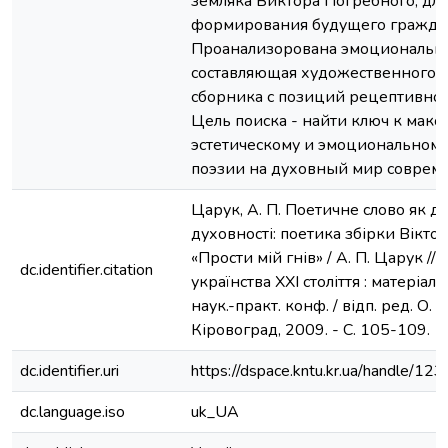
земляка Виктора Погребного, для
формирования будущего гражда
Проанализорована эмоциональн
составляющая художественного 
сборника с позиций рецептивной
Цель поиска - найти ключ к мак
эстетическому и эмоциональном
поэзии на духовный мир соврем
Царук, А. П. Поетичне слово як 
духовності: поетика збірки Вікто
«Прости мій гнів» / А. П. Царук //
dc.identifier.citation
українства ХХІ століття : матеріали
наук.-практ. конф. / відп. ред. О. 
Кіровоград, 2009. - С. 105-109.
dc.identifier.uri
https://dspace.kntu.kr.ua/handle/
dc.language.iso
uk_UA