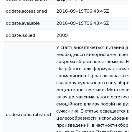
dc.date.accessioned
2016-09-19T06:43:45Z
dc.date.available
2016-09-19T06:43:45Z
dc.date.issued
2009
У статті висвітлюється питання до
необхідності використання поети
зокрема збірки поета-земляка Ві
Погрібного, для формування май
громадянина. Проаналізовано ем
складову художнього світу збірки
рецептивної поетики. Мета пошук
ключ до максимального естетично
емоційного впливу поезій на дух
сучасника. В статье освещается в
dc.description.abstract
целесообразности использования
произведений, в частности сборн