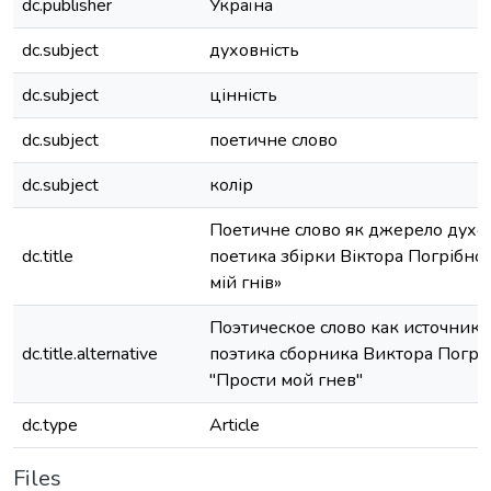
dc.publisher
Україна
dc.subject
духовність
dc.subject
цінність
dc.subject
поетичне слово
dc.subject
колір
Поетичне слово як джерело духов
dc.title
поетика збірки Віктора Погрібно
мій гнів»
Поэтическое слово как источник 
dc.title.alternative
поэтика сборника Виктора Погр
"Прости мой гнев"
dc.type
Article
Files