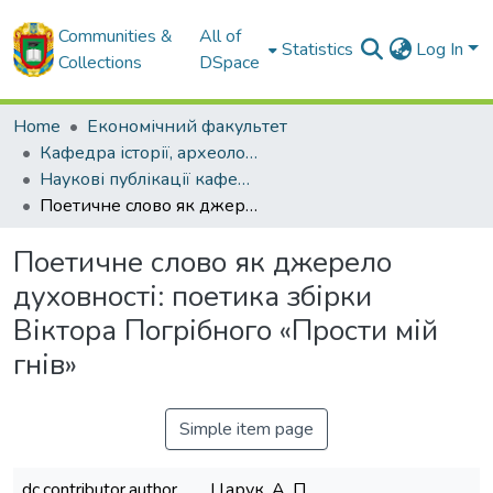
Communities &
All of
Statistics
Log In
Collections
DSpace
Home
Економічний факультет
Кафедра історії, археології, інформаційної та архівної справи
Наукові публікації кафедри історії, археології, інформаційної та архівної справи
Поетичне слово як джерело духовності: поетика збірки Віктора Погрібного «Прости мій гнів»
Поетичне слово як джерело
духовності: поетика збірки
Віктора Погрібного «Прости мій
гнів»
Simple item page
dc.contributor.author
Царук, А. П.