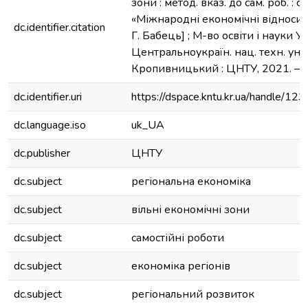
зони : метод. вказ. до сам. роб. : с
«Міжнародні економічні відносини»
dc.identifier.citation
Г. Бабець] ; М-во освіти і науки У
Центральноукраїн. нац. техн. ун-т
Кропивницький : ЦНТУ, 2021. – 1
dc.identifier.uri
https://dspace.kntu.kr.ua/handle/
dc.language.iso
uk_UA
dc.publisher
ЦНТУ
dc.subject
регіональна економіка
dc.subject
вільні економічні зони
dc.subject
самостійні роботи
dc.subject
економіка регіонів
dc.subject
регіональний розвиток