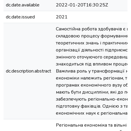
dc.date.available
2022-01-20T16:30:25Z
dc.date.issued
2021
Самостійна робота здобувачів є 
складовою процесу формування у
теоретичних знань і практичних
організації діяльності підприємст
змінного оточуючого середовища
знаходиться під впливом процесів 
dc.description.abstract
Важлива роль у трансформації на
економіки належить регіонам, том
програмах економічного вузу об
мають бути дисципліни, які до пе
забезпечують регіонально-еконо
підготовку фахівців. Однією з та
економічних наук є регіональна 
Регіональна економіка та вільні 