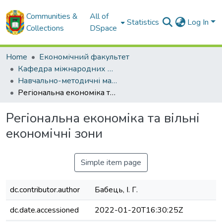
Communities &
All of
Statistics
Log In
Collections
DSpace
Home
Економічний факультет
Кафедра міжнародних економічних відносин та іноземних мов
Навчально-методичні матеріали кафедри міжнародних економічних відносин та іноземних мов
Регіональна економіка та вільні економічні зони
Регіональна економіка та вільні
економічні зони
Simple item page
dc.contributor.author
Бабець, І. Г.
dc.date.accessioned
2022-01-20T16:30:25Z