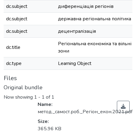
dc.subject
диференціація регіонів
dc.subject
державна регіональна політика
dc.subject
децентралізація
Регіональна економіка та вільні 
dc.title
зони
dc.type
Learning Object
Files
Original bundle
Now showing
1 - 1 of 1
Name:
метод._самост.роб._Регіон_екон.2021.pdf
Size:
365.96 KB