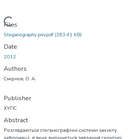
Loading...
Files
Steganography priv.pdf
(283.41 KB)
Date
2012
Authors
Смірнов, О. А.
Publisher
ХУПС
Abstract
Розглядаються стеганографічні системи захисту
інформації, в яких вирішується завдання скритної