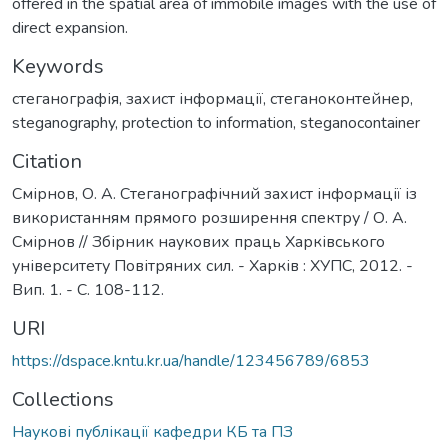
offered in the spatial area of immobile images with the use of
direct expansion.
Keywords
стеганографія
,
захист інформації
,
стеганоконтейнер
,
steganography
,
protection to information
,
steganocontainer
Citation
Смірнов, О. А. Стеганографічний захист інформації із
використанням прямого розширення спектру / О. А.
Смірнов // Збірник наукових праць Харківського
університету Повітряних сил. - Харків : ХУПС, 2012. -
Вип. 1. - С. 108-112.
URI
https://dspace.kntu.kr.ua/handle/123456789/6853
Collections
Наукові публікації кафедри КБ та ПЗ