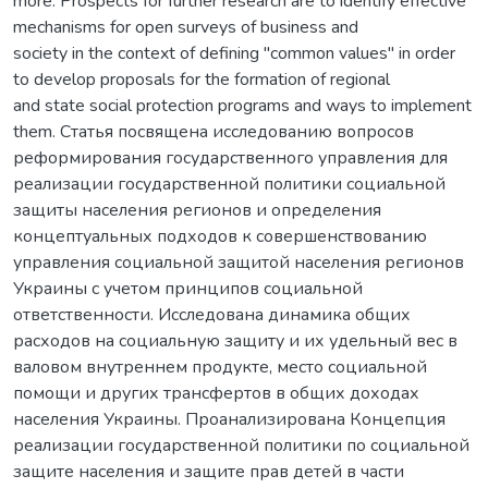
more. Prospects for further research are to identify effective
mechanisms for open surveys of business and
society in the context of defining "common values" in order
to develop proposals for the formation of regional
and state social protection programs and ways to implement
them. Статья посвящена исследованию вопросов
реформирования государственного управления для
реализации государственной политики социальной
защиты населения регионов и определения
концептуальных подходов к совершенствованию
управления социальной защитой населения регионов
Украины с учетом принципов социальной
ответственности. Исследована динамика общих
расходов на социальную защиту и их удельный вес в
валовом внутреннем продукте, место социальной
помощи и других трансфертов в общих доходах
населения Украины. Проанализирована Концепция
реализации государственной политики по социальной
защите населения и защите прав детей в части