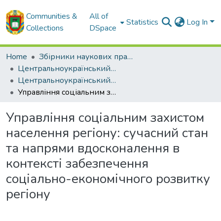
Communities &
All of
Statistics
Log In
Collections
DSpace
Home
Збірники наукових праць ЦНТУ
Центральноукраїнський науковий вісник. Економічні науки.
Центральноукраїнський науковий вісник. Економічні науки. Випуск 5. - 2020
Управління соціальним захистом населення регіону: сучасний стан та напрями вдосконалення в контексті забезпечення соціально-економічного розвитку регіону
Управління соціальним захистом
населення регіону: сучасний стан
та напрями вдосконалення в
контексті забезпечення
соціально-економічного розвитку
регіону