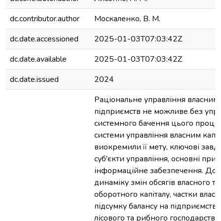
dc.contributor.author
Москаленко, В. М.
dc.date.accessioned
2025-01-03T07:03:42Z
dc.date.available
2025-01-03T07:03:42Z
dc.date.issued
2024
Раціональне управління власним 
підприємств не можливе без уп
системного бачення цього процес
системи управління власним капі
виокремили її мету, ключові завда
суб'єкти управління, основні при
інформаційне забезпечення. До
динаміку змін обсягів власного та
оборотного капіталу, частки власн
підсумку балансу на підприємствах
лісового та рибного господарства