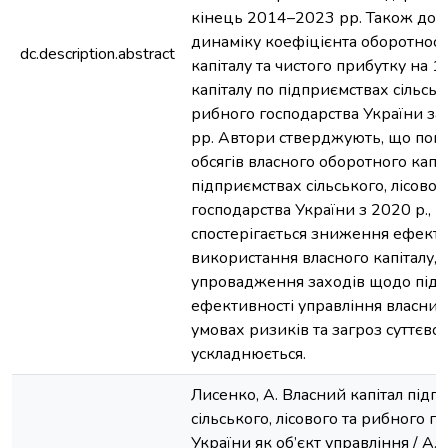
кінець 2014–2023 рр. Також дос
динаміку коефіцієнта оборотност
dc.description.abstract
капіталу та чистого прибутку на 1
капіталу по підприємствах сільсько
рибного господарства України з
рр. Автори стверджують, що поп
обсягів власного оборотного капіт
підприємствах сільського, лісовог
господарства України з 2020 р., в
спостерігається зниження ефекти
використання власного капіталу, 
упровадження заходів щодо під
ефективності управління власним
умовах ризиків та загроз суттєво
ускладнюється.
Лисенко, А. Власний капітал підп
сільського, лісового та рибного г
України як об’єкт управління / А. 