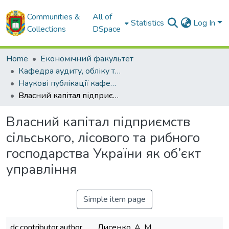
Communities &
All of
Statistics
Log In
Collections
DSpace
Home
Економічний факультет
Кафедра аудиту, обліку та оподаткування
Наукові публікації кафедри аудиту, обліку та оподаткування
Власний капітал підприємств сільського, лісового та рибного господарства України як об’єкт управління
Власний капітал підприємств
сільського, лісового та рибного
господарства України як об’єкт
управління
Simple item page
dc.contributor.author
Лисенко, А. М.