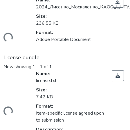
Name:
2024_Лисенко_Москаленко_КАОО_ЦНТУ.
Size:
236.55 KB
Format:
ding...
Adobe Portable Document
License bundle
Now showing
1 - 1 of 1
Name:
license.txt
Size:
7.42 KB
Format:
ding...
Item-specific license agreed upon
to submission
Description: