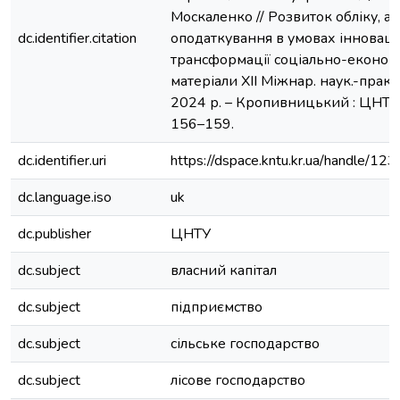
Москаленко // Розвиток обліку, ау
dc.identifier.citation
оподаткування в умовах інноваці
трансформації соціально-економі
матеріали ХІI Міжнар. наук.-практ.
2024 р. – Кропивницький : ЦНТУ, 
156–159.
dc.identifier.uri
https://dspace.kntu.kr.ua/handle/
dc.language.iso
uk
dc.publisher
ЦНТУ
dc.subject
власний капітал
dc.subject
підприємство
dc.subject
сільське господарство
dc.subject
лісове господарство