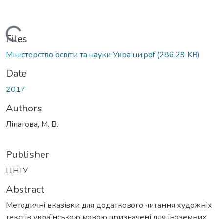
Loading...
Files
Міністерство освіти та науки України.pdf
(286.29 KB)
Date
2017
Authors
Ліпатова, М. В.
Publisher
ЦНТУ
Abstract
Методичні вказівки для додаткового читання художніх
текстів українською мовою призначені для іноземних