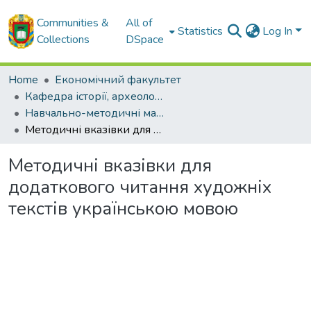
Communities &
All of
Statistics
Log In
Collections
DSpace
Home
Економічний факультет
Кафедра історії, археології, інформаційної та архівної справи
Навчально-методичні матеріали кафедри історії, археології, інформаційної та архівної справи
Методичні вказівки для додаткового читання художніх текстів українською мовою
Методичні вказівки для
додаткового читання художніх
текстів українською мовою